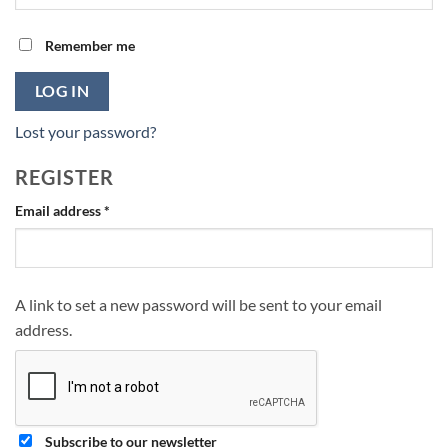
Remember me
LOG IN
Lost your password?
REGISTER
Required
Email address
*
A link to set a new password will be sent to your email
address.
Subscribe to our newsletter