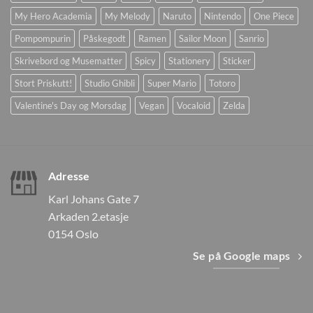
My Hero Academia
My Melody
Naruto
Nintendo
One Piece
Pompompurin
Påskegodt
Ramen
Sailor Moon
Sanrio
Skrivebord og Musematter
Spicy
Stationery
Sticker
Stort Priskutt!
Studio Ghibli
Super Mario
Totoro
Valentine's Day og Morsdag
Vegan
Vocaloid
Zelda
Adresse
Karl Johans Gate 7
Arkaden 2.etasje
0154 Oslo
Se på Google maps