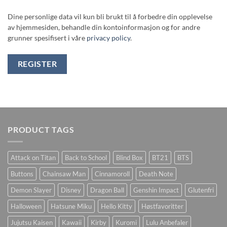
Dine personlige data vil kun bli brukt til å forbedre din opplevelse
av hjemmesiden, behandle din kontoinformasjon og for andre
grunner spesifisert i våre
privacy policy
.
REGISTER
PRODUCT TAGS
Attack on Titan
Back to School
Blind Box
BT21
BTS
Buttons
Chainsaw Man
Cinnamoroll
Death Note
Demon Slayer
Disney
Dragon Ball
Genshin Impact
Glutenfri
Halloween
Hatsune Miku
Hello Kitty
Høstfavoritter
Jujutsu Kaisen
Kawaii
Kirby
Kuromi
Lulu Anbefaler