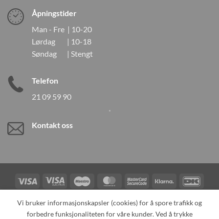
Åpningstider
Man - Fre | 10-20
Lørdag | 10-18
Søndag | Stengt
Telefon
21 09 59 90
Kontakt oss
Visa
Visa
Maestro
MasterCard
MasterCard
Klarna
DanK
Electron
2
Credit
Vipps
Vi bruker informasjonskapsler (cookies) for å spore trafikk og
Card
forbedre funksjonaliteten for våre kunder. Ved å trykke
TILBAKEKALLINGER
KONTAKT OSS
OM OSS