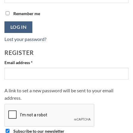
Remember me
LOG IN
Lost your password?
REGISTER
Required
Email address
*
A link to set a new password will be sent to your email
address.
Subscribe to our newsletter