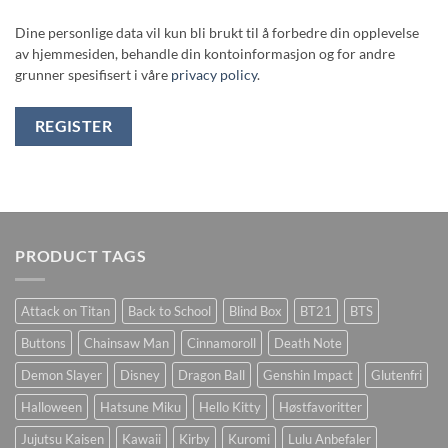
Dine personlige data vil kun bli brukt til å forbedre din opplevelse
av hjemmesiden, behandle din kontoinformasjon og for andre
grunner spesifisert i våre
privacy policy
.
REGISTER
PRODUCT TAGS
Attack on Titan
Back to School
Blind Box
BT21
BTS
Buttons
Chainsaw Man
Cinnamoroll
Death Note
Demon Slayer
Disney
Dragon Ball
Genshin Impact
Glutenfri
Halloween
Hatsune Miku
Hello Kitty
Høstfavoritter
Jujutsu Kaisen
Kawaii
Kirby
Kuromi
Lulu Anbefaler