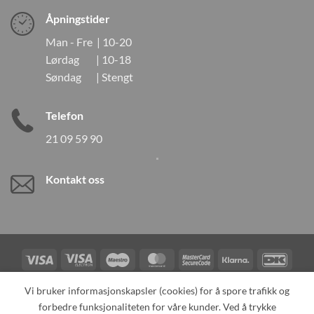
Åpningstider
Man - Fre | 10-20
Lørdag | 10-18
Søndag | Stengt
Telefon
21 09 59 90
Kontakt oss
Visa
Visa
Maestro
MasterCard
MasterCard
Klarna
DanK
Electron
2
Credit
Vipps
Vi bruker informasjonskapsler (cookies) for å spore trafikk og
Card
forbedre funksjonaliteten for våre kunder. Ved å trykke
TILBAKEKALLINGER
KONTAKT OSS
OM OSS