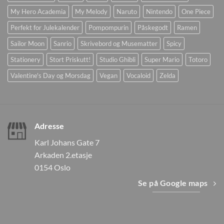
My Hero Academia
My Melody
Naruto
Nintendo
One Piece
Perfekt for Julekalender
Pompompurin
Påskegodt
Ramen
Sailor Moon
Sanrio
Skrivebord og Musematter
Spicy
Stationery
Stort Priskutt!
Studio Ghibli
Super Mario
Totoro
Valentine's Day og Morsdag
Vegan
Vocaloid
Zelda
Adresse
Karl Johans Gate 7
Arkaden 2.etasje
0154 Oslo
Se på Google maps