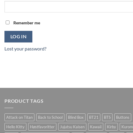
Remember me
LOG IN
Lost your password?
PRODUCT TAGS
Attack on Titan
Back to School
Blind Box
BT21
BTS
Buttons
Hello Kitty
Høstfavoritter
Jujutsu Kaisen
Kawaii
Kirby
Kurom