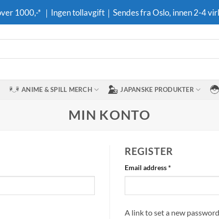
 over 1000,-* ｜Ingen tollavgift｜Sendes fra Oslo, innen 2-4 vir
ANIME & SPILL MERCH
JAPANSKE PRODUKTER
MIN KONTO
REGISTER
Required
Email address
*
A link to set a new password