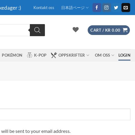
kedager :)
Kontakt oss
日本語ページ
CART /
KR
0.00
POKÉMON
K-POP
OPPSKRIFTER
OM OSS
LOGIN
 will be sent to your email address.