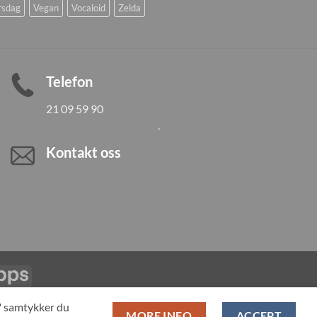
rsdag
Vegan
Vocaloid
Zelda
Telefon
21 09 59 90
Kontakt oss
Vipps
LL PRODUCTS
T" samtykker du
MORE INFO
ACCEPT