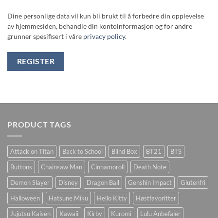
Dine personlige data vil kun bli brukt til å forbedre din opplevelse
av hjemmesiden, behandle din kontoinformasjon og for andre
grunner spesifisert i våre
privacy policy
.
REGISTER
PRODUCT TAGS
Attack on Titan
Back to School
Blind Box
BT21
BTS
Buttons
Chainsaw Man
Cinnamoroll
Death Note
Demon Slayer
Disney
Dragon Ball
Genshin Impact
Glutenfri
Halloween
Hatsune Miku
Hello Kitty
Høstfavoritter
Jujutsu Kaisen
Kawaii
Kirby
Kuromi
Lulu Anbefaler