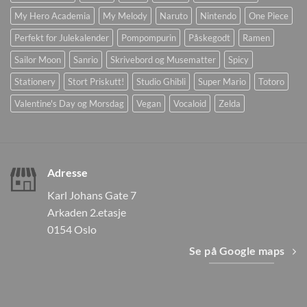
My Hero Academia
My Melody
Naruto
Nintendo
One Piece
Perfekt for Julekalender
Pompompurin
Påskegodt
Ramen
Sailor Moon
Sanrio
Skrivebord og Musematter
Spicy
Stationery
Stort Priskutt!
Studio Ghibli
Super Mario
Totoro
Valentine's Day og Morsdag
Vegan
Vocaloid
Zelda
Adresse
Karl Johans Gate 7
Arkaden 2.etasje
0154 Oslo
Se på Google maps