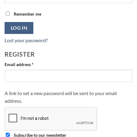
Remember me
LOG IN
Lost your password?
REGISTER
Required
Email address
*
A link to set a new password will be sent to your email
address.
Subscribe to our newsletter