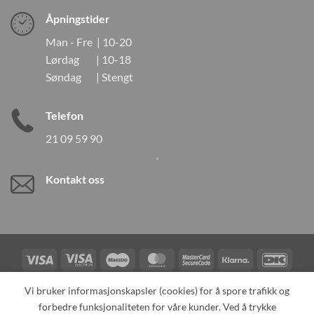
Åpningstider
Man - Fre | 10-20
Lørdag | 10-18
Søndag | Stengt
Telefon
21 09 59 90
Kontakt oss
Visa
Visa
Maestro
MasterCard
MasterCard
Klarna
DanK
Electron
2
Credit
Vipps
Vi bruker informasjonskapsler (cookies) for å spore trafikk og
Card
forbedre funksjonaliteten for våre kunder. Ved å trykke
TILBAKEKALLINGER
KONTAKT OSS
OM OSS