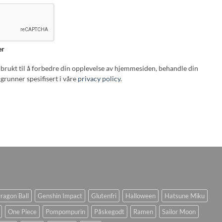
er
i brukt til å forbedre din opplevelse av hjemmesiden, behandle din
grunner spesifisert i våre
privacy policy
.
ragon Ball
Genshin Impact
Glutenfri
Halloween
Hatsune Miku
One Piece
Pompompurin
Påskegodt
Ramen
Sailor Moon