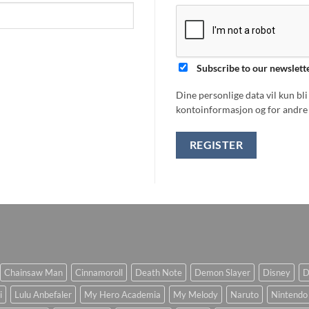
Subscribe to our newslett
Dine personlige data vil kun bl
kontoinformasjon og for andre 
REGISTER
Chainsaw Man
Cinnamoroll
Death Note
Demon Slayer
Disney
D
i
Lulu Anbefaler
My Hero Academia
My Melody
Naruto
Nintendo