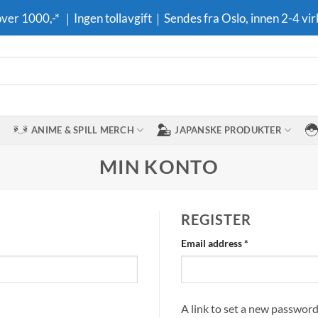
 over 1000,-* ｜Ingen tollavgift｜Sendes fra Oslo, innen 2-4 vir
ANIME & SPILL MERCH
JAPANSKE PRODUKTER
MIN KONTO
REGISTER
Required
Email address
*
A link to set a new password