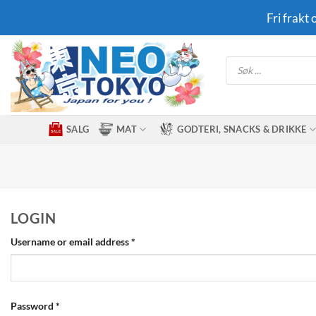
Skip
Fri frakt
to
content
Products
search
SALG
MAT
GODTERI, SNACKS & DRIKKE
LOGIN
Required
Username or email address
*
Required
Password
*