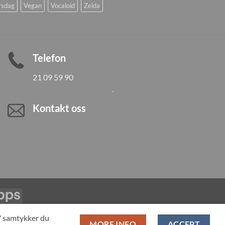
rsdag
Vegan
Vocaloid
Zelda
Telefon
21 09 59 90
Kontakt oss
Vipps
LL PRODUCTS
T" samtykker du
MORE INFO
ACCEPT