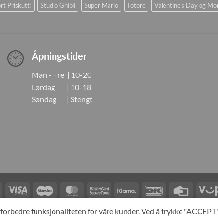
rt Priskutt!
Studio Ghibli
Super Mario
Totoro
Valentine's Day og Mo
Åpningstider
Man - Fre | 10-20
Lørdag | 10-18
Søndag | Stengt
Visa
Visa
Maestro
MasterCard
MasterCard
Klarna
DanKort
Credit
Electron
2
Card
LINGER
KONTAKT OSS
OM OSS
SPESIALBESTILLING
MIN KONTO
A
og forbedre funksjonaliteten for våre kunder. Ved å trykke "ACCEP