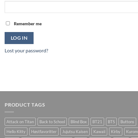
Remember me
LOG IN
Lost your password?
PRODUCT TAGS
Attack on Titan
Back to School
Blind Box
BT21
BTS
Buttons
Hello Kitty
Høstfavoritter
Jujutsu Kaisen
Kawaii
Kirby
Kurom