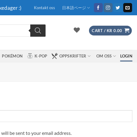
kedager :)
Kontakt oss
日本語ページ
CART /
KR
0.00
POKÉMON
K-POP
OPPSKRIFTER
OM OSS
LOGIN
 will be sent to your email address.