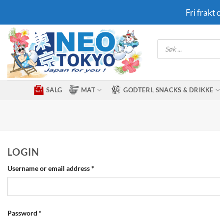
Skip
Fri frakt
to
content
Products
search
SALG
MAT
GODTERI, SNACKS & DRIKKE
LOGIN
Required
Username or email address
*
Required
Password
*