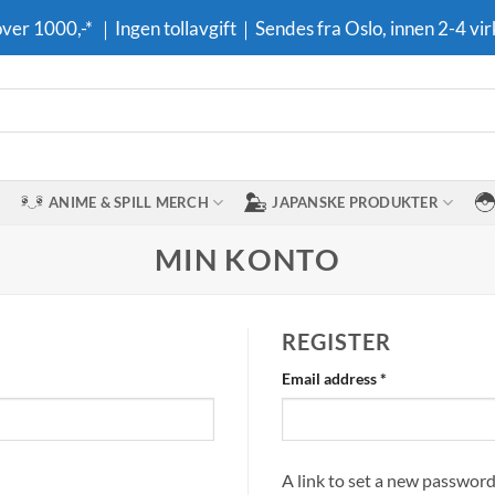
 over 1000,-* ｜Ingen tollavgift｜Sendes fra Oslo, innen 2-4 vir
ANIME & SPILL MERCH
JAPANSKE PRODUKTER
MIN KONTO
REGISTER
Required
Email address
*
A link to set a new password