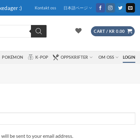
kedager :)
Kontakt oss
日本語ページ
CART /
KR
0.00
POKÉMON
K-POP
OPPSKRIFTER
OM OSS
LOGIN
 will be sent to your email address.