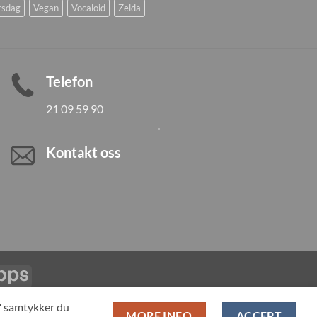
rsdag
Vegan
Vocaloid
Zelda
Telefon
21 09 59 90
Kontakt oss
Vipps
LL PRODUCTS
T" samtykker du
MORE INFO
ACCEPT