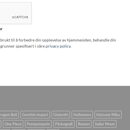
er
i brukt til å forbedre din opplevelse av hjemmesiden, behandle din
grunner spesifisert i våre
privacy policy
.
ragon Ball
Genshin Impact
Glutenfri
Halloween
Hatsune Miku
One Piece
Pompompurin
Påskegodt
Ramen
Sailor Moon