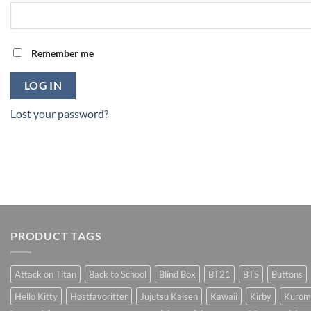
Remember me
LOG IN
Lost your password?
PRODUCT TAGS
Attack on Titan
Back to School
Blind Box
BT21
BTS
Buttons
Hello Kitty
Høstfavoritter
Jujutsu Kaisen
Kawaii
Kirby
Kurom