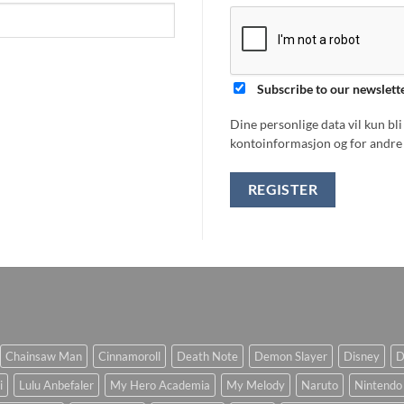
Subscribe to our newslett
Dine personlige data vil kun bl
kontoinformasjon og for andre 
REGISTER
Chainsaw Man
Cinnamoroll
Death Note
Demon Slayer
Disney
D
i
Lulu Anbefaler
My Hero Academia
My Melody
Naruto
Nintendo