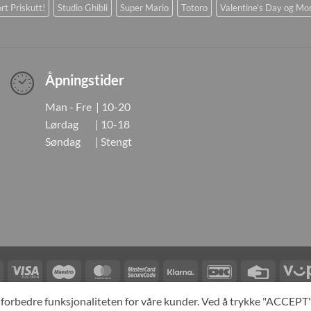
rt Priskutt!
Studio Ghibli
Super Mario
Totoro
Valentine's Day og Mo
Åpningstider
Man - Fre | 10-20
Lørdag | 10-18
Søndag | Stengt
Visa
Visa
Maestro
MasterCard
MasterCard
Klarna
DanKort
Credit
Electron
2
Card
LINGER
KONTAKT OSS
OM OSS
SPESIALBESTILLING
MIN KONTO
A
og forbedre funksjonaliteten for våre kunder. Ved å trykke "ACCEP