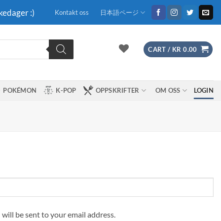
kedager :)
Kontakt oss
日本語ページ
CART /
KR
0.00
POKÉMON
K-POP
OPPSKRIFTER
OM OSS
LOGIN
 will be sent to your email address.