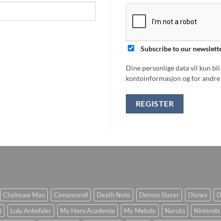
Subscribe to our newslett
Dine personlige data vil kun bl
kontoinformasjon og for andre 
REGISTER
Chainsaw Man
Cinnamoroll
Death Note
Demon Slayer
Disney
D
i
Lulu Anbefaler
My Hero Academia
My Melody
Naruto
Nintendo