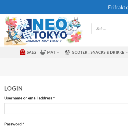
Skip
Fri frakt
to
content
Products
search
SALG
MAT
GODTERI, SNACKS & DRIKKE
LOGIN
Required
Username or email address
*
Required
Password
*