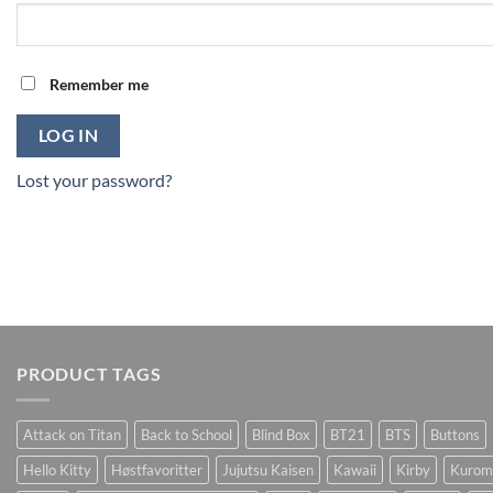
Remember me
LOG IN
Lost your password?
PRODUCT TAGS
Attack on Titan
Back to School
Blind Box
BT21
BTS
Buttons
Hello Kitty
Høstfavoritter
Jujutsu Kaisen
Kawaii
Kirby
Kurom