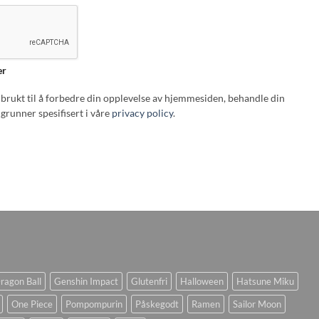
er
i brukt til å forbedre din opplevelse av hjemmesiden, behandle din
grunner spesifisert i våre
privacy policy
.
ragon Ball
Genshin Impact
Glutenfri
Halloween
Hatsune Miku
One Piece
Pompompurin
Påskegodt
Ramen
Sailor Moon