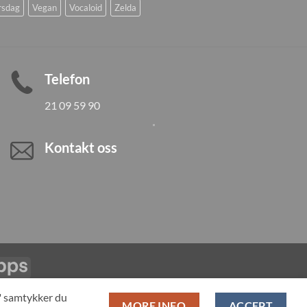
rsdag
Vegan
Vocaloid
Zelda
Telefon
21 09 59 90
Kontakt oss
Vipps
LL PRODUCTS
T" samtykker du
MORE INFO
ACCEPT