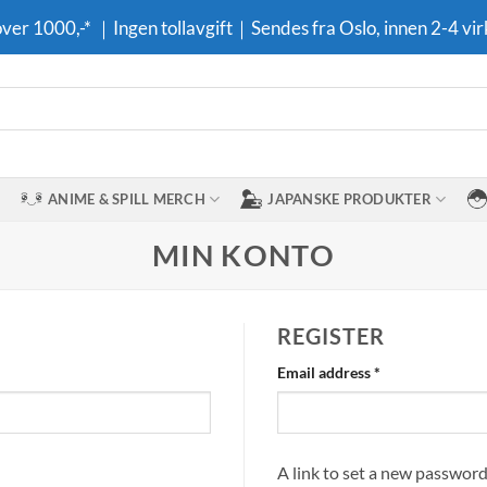
 over 1000,-* ｜Ingen tollavgift｜Sendes fra Oslo, innen 2-4 vir
ANIME & SPILL MERCH
JAPANSKE PRODUKTER
MIN KONTO
REGISTER
Required
Email address
*
A link to set a new password