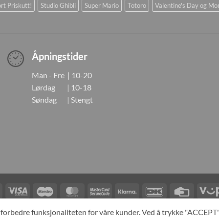
rt Priskutt!
Studio Ghibli
Super Mario
Totoro
Valentine's Day og Mo
Åpningstider
Man - Fre | 10-20
Lørdag | 10-18
Søndag | Stengt
Visa
Visa
Maestro
MasterCard
MasterCard
Klarna
DanKort
Credit
Electron
2
Card
LINGER
KONTAKT OSS
OM OSS
SPESIALBESTILLING
MIN KONTO
A
og forbedre funksjonaliteten for våre kunder. Ved å trykke "ACCEP