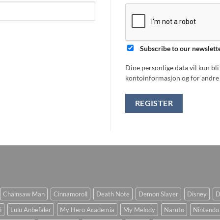
Subscribe to our newslett
Dine personlige data vil kun bl
kontoinformasjon og for andre 
REGISTER
Chainsaw Man
Cinnamoroll
Death Note
Demon Slayer
Disney
D
i
Lulu Anbefaler
My Hero Academia
My Melody
Naruto
Nintendo