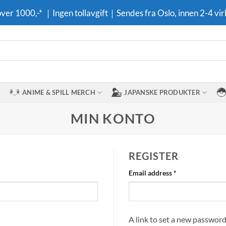
 over 1000,-* ｜Ingen tollavgift｜Sendes fra Oslo, innen 2-4 vir
ANIME & SPILL MERCH
JAPANSKE PRODUKTER
MIN KONTO
REGISTER
Required
Email address
*
A link to set a new password