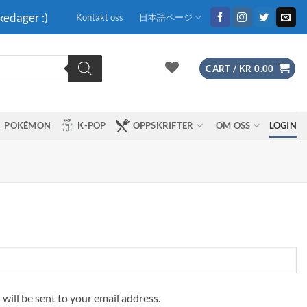
kedager :)
Kontakt oss
日本語ページ
CART /
KR
0.00
POKÉMON
K-POP
OPPSKRIFTER
OM OSS
LOGIN
 will be sent to your email address.