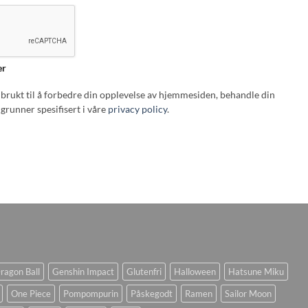
er
i brukt til å forbedre din opplevelse av hjemmesiden, behandle din
grunner spesifisert i våre
privacy policy
.
ragon Ball
Genshin Impact
Glutenfri
Halloween
Hatsune Miku
One Piece
Pompompurin
Påskegodt
Ramen
Sailor Moon