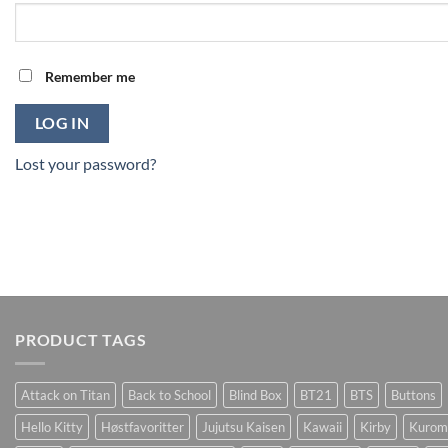
Remember me
LOG IN
Lost your password?
PRODUCT TAGS
Attack on Titan
Back to School
Blind Box
BT21
BTS
Buttons
Hello Kitty
Høstfavoritter
Jujutsu Kaisen
Kawaii
Kirby
Kurom