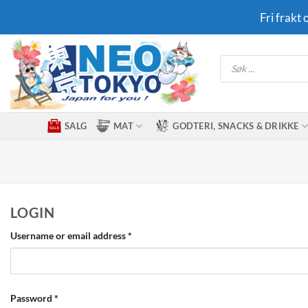
Skip
Fri frakt
to
content
Products
search
SALG
MAT
GODTERI, SNACKS & DRIKKE
LOGIN
Required
Username or email address
*
Required
Password
*