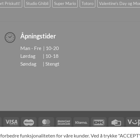
rt Priskutt!
Studio Ghibli
Super Mario
Totoro
Valentine's Day og Mo
Åpningstider
Man - Fre | 10-20
Lørdag | 10-18
Søndag | Stengt
Visa
Visa
Maestro
MasterCard
MasterCard
Klarna
DanKort
Credit
Electron
2
Card
LINGER
KONTAKT OSS
OM OSS
SPESIALBESTILLING
MIN KONTO
A
og forbedre funksjonaliteten for våre kunder. Ved å trykke "ACCEP