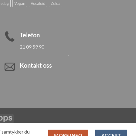
rsdag
Vegan
Vocaloid
Zelda
Telefon
21 09 59 90
Kontakt oss
Vipps
LL PRODUCTS
T" samtykker du
MORE INFO
ACCEPT