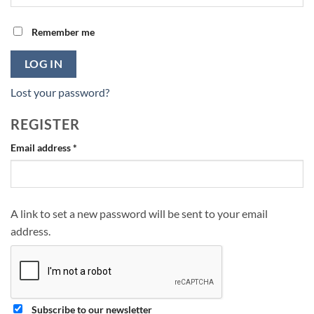
Remember me
LOG IN
Lost your password?
REGISTER
Required
Email address
*
A link to set a new password will be sent to your email
address.
Subscribe to our newsletter