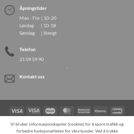
Åpningstider
Man - Fre | 10-20
Lørdag | 10-18
Søndag | Stengt
Telefon
21 09 59 90
Kontakt oss
Visa
Visa
Maestro
MasterCard
MasterCard
Klarna
DanK
Electron
2
Credit
Vipps
Vi bruker informasjonskapsler (cookies) for å spore trafikk og
Card
forbedre funksjonaliteten for våre kunder. Ved å trykke
TILBAKEKALLINGER
KONTAKT OSS
OM OSS