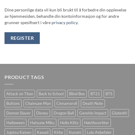
Dine personlige data vil kun bli brukt til å forbedre din opplevelse
av hjemmesiden, behandle din kontoinformasjon og for andre
grunner spesifisert i våre
privacy policy
.
REGISTER
PRODUCT TAGS
Attack on Titan
Back to School
Blind Box
BT21
BTS
Buttons
Chainsaw Man
Cinnamoroll
Death Note
Demon Slayer
Disney
Dragon Ball
Genshin Impact
Glutenfri
Halloween
Hatsune Miku
Hello Kitty
Høstfavoritter
Jujutsu Kaisen
Kawaii
Kirby
Kuromi
Lulu Anbefaler