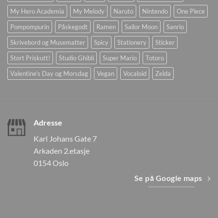
My Hero Academia
My Melody
Naruto
Nintendo
One Piece
Pompompurin
Påskegodt
Ramen
Sailor Moon
Sanrio
Skrivebord og Musematter
Spicy
Stationery
Sticker
Stort Priskutt!
Studio Ghibli
Super Mario
Totoro
Valentine's Day og Morsdag
Vegan
Vocaloid
Zelda
Adresse
Karl Johans Gate 7
Arkaden 2.etasje
0154 Oslo
Se på Google maps