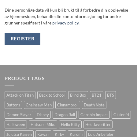
Dine personlige data vil kun bli brukt til å forbedre din opplevelse
av hjemmesiden, behandle din kontoinformasjon og for andre
grunner spesifisert i våre
privacy policy
.
REGISTER
PRODUCT TAGS
Attack on Titan
Back to School
Blind Box
BT21
BTS
Buttons
Chainsaw Man
Cinnamoroll
Death Note
Demon Slayer
Disney
Dragon Ball
Genshin Impact
Glutenfri
Halloween
Hatsune Miku
Hello Kitty
Høstfavoritter
Jujutsu Kaisen
Kawaii
Kirby
Kuromi
Lulu Anbefaler