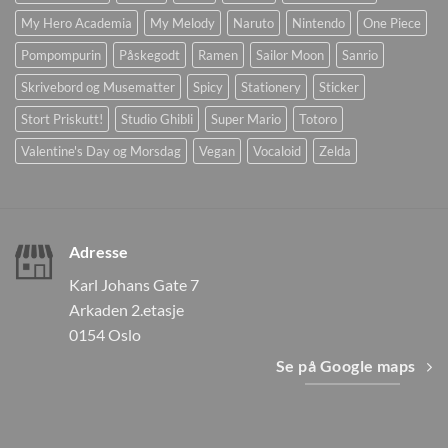
My Hero Academia
My Melody
Naruto
Nintendo
One Piece
Pompompurin
Påskegodt
Ramen
Sailor Moon
Sanrio
Skrivebord og Musematter
Spicy
Stationery
Sticker
Stort Priskutt!
Studio Ghibli
Super Mario
Totoro
Valentine's Day og Morsdag
Vegan
Vocaloid
Zelda
Adresse
Karl Johans Gate 7
Arkaden 2.etasje
0154 Oslo
Se på Google maps