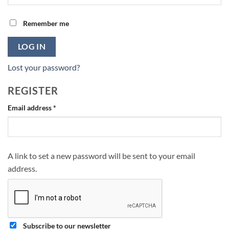
Remember me
LOG IN
Lost your password?
REGISTER
Required
Email address
*
A link to set a new password will be sent to your email
address.
Subscribe to our newsletter