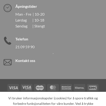
Åpningstider
Man - Fre | 10-20
Lørdag | 10-18
Søndag | Stengt
Telefon
21 09 59 90
Kontakt oss
Visa
Visa
Maestro
MasterCard
MasterCard
Klarna
DanK
Electron
2
Credit
Vipps
Vi bruker informasjonskapsler (cookies) for å spore trafikk og
Card
forbedre funksjonaliteten for våre kunder. Ved å trykke
TILBAKEKALLINGER
KONTAKT OSS
OM OSS