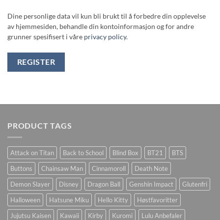
Dine personlige data vil kun bli brukt til å forbedre din opplevelse
av hjemmesiden, behandle din kontoinformasjon og for andre
grunner spesifisert i våre
privacy policy
.
REGISTER
PRODUCT TAGS
Attack on Titan
Back to School
Blind Box
BT21
BTS
Buttons
Chainsaw Man
Cinnamoroll
Death Note
Demon Slayer
Disney
Dragon Ball
Genshin Impact
Glutenfri
Halloween
Hatsune Miku
Hello Kitty
Høstfavoritter
Jujutsu Kaisen
Kawaii
Kirby
Kuromi
Lulu Anbefaler