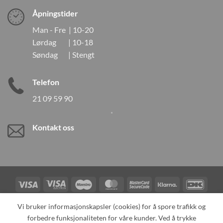
Åpningstider
Man - Fre | 10-20
Lørdag | 10-18
Søndag | Stengt
Telefon
21 09 59 90
Kontakt oss
Visa
Visa
Maestro
MasterCard
MasterCard
Klarna
DanK
Electron
2
Credit
Vipps
Vi bruker informasjonskapsler (cookies) for å spore trafikk og
Card
forbedre funksjonaliteten for våre kunder. Ved å trykke
TILBAKEKALLINGER
KONTAKT OSS
OM OSS