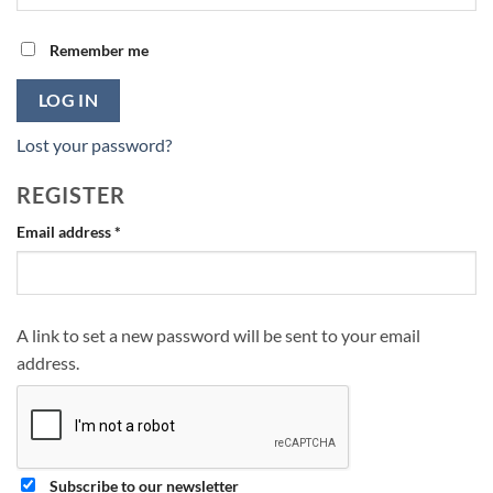
Remember me
LOG IN
Lost your password?
REGISTER
Required
Email address
*
A link to set a new password will be sent to your email
address.
Subscribe to our newsletter