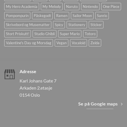
My Hero Academia
My Melody
Naruto
Nintendo
One Piece
Pompompurin
Påskegodt
Ramen
Sailor Moon
Sanrio
Skrivebord og Musematter
Spicy
Stationery
Sticker
Stort Priskutt!
Studio Ghibli
Super Mario
Totoro
Valentine's Day og Morsdag
Vegan
Vocaloid
Zelda
Adresse
Karl Johans Gate 7
Arkaden 2.etasje
0154 Oslo
Se på Google maps