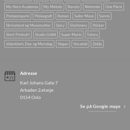
My Hero Academia
My Melody
Naruto
Nintendo
One Piece
Pompompurin
Påskegodt
Ramen
Sailor Moon
Sanrio
Skrivebord og Musematter
Spicy
Stationery
Sticker
Stort Priskutt!
Studio Ghibli
Super Mario
Totoro
Valentine's Day og Morsdag
Vegan
Vocaloid
Zelda
Adresse
Karl Johans Gate 7
Arkaden 2.etasje
0154 Oslo
Se på Google maps