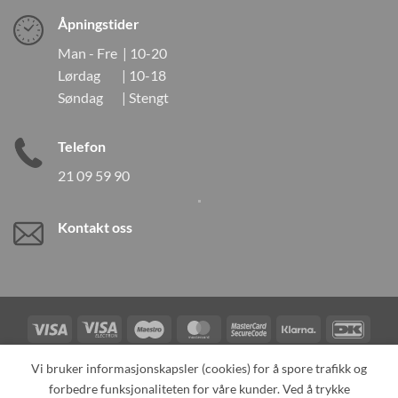
Åpningstider
Man - Fre | 10-20
Lørdag | 10-18
Søndag | Stengt
Telefon
21 09 59 90
Kontakt oss
Visa
Visa
Maestro
MasterCard
MasterCard
Klarna
DanK
Electron
2
Credit
Vipps
Vi bruker informasjonskapsler (cookies) for å spore trafikk og
Card
forbedre funksjonaliteten for våre kunder. Ved å trykke
TILBAKEKALLINGER
KONTAKT OSS
OM OSS