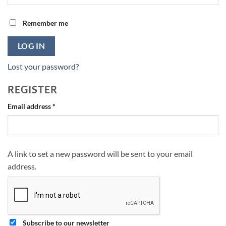
Remember me
LOG IN
Lost your password?
REGISTER
Required
Email address
*
A link to set a new password will be sent to your email
address.
Subscribe to our newsletter