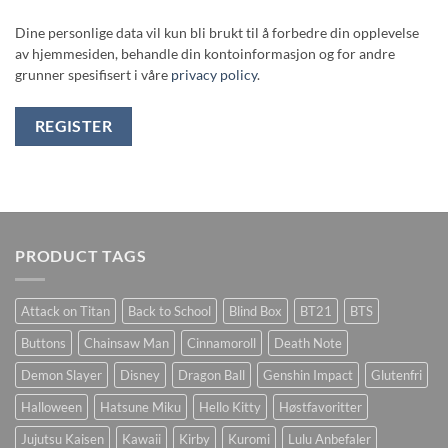
Dine personlige data vil kun bli brukt til å forbedre din opplevelse
av hjemmesiden, behandle din kontoinformasjon og for andre
grunner spesifisert i våre
privacy policy
.
REGISTER
PRODUCT TAGS
Attack on Titan
Back to School
Blind Box
BT21
BTS
Buttons
Chainsaw Man
Cinnamoroll
Death Note
Demon Slayer
Disney
Dragon Ball
Genshin Impact
Glutenfri
Halloween
Hatsune Miku
Hello Kitty
Høstfavoritter
Jujutsu Kaisen
Kawaii
Kirby
Kuromi
Lulu Anbefaler