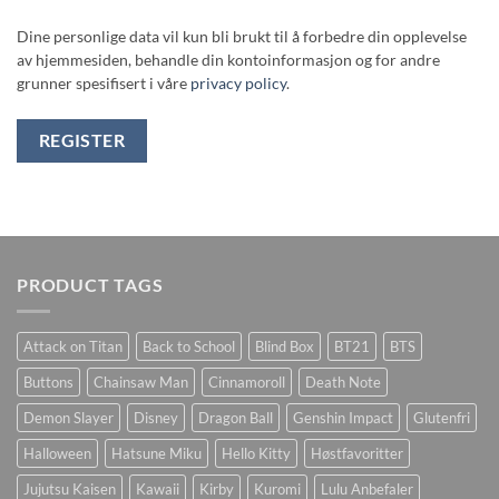
Dine personlige data vil kun bli brukt til å forbedre din opplevelse
av hjemmesiden, behandle din kontoinformasjon og for andre
grunner spesifisert i våre
privacy policy
.
REGISTER
PRODUCT TAGS
Attack on Titan
Back to School
Blind Box
BT21
BTS
Buttons
Chainsaw Man
Cinnamoroll
Death Note
Demon Slayer
Disney
Dragon Ball
Genshin Impact
Glutenfri
Halloween
Hatsune Miku
Hello Kitty
Høstfavoritter
Jujutsu Kaisen
Kawaii
Kirby
Kuromi
Lulu Anbefaler