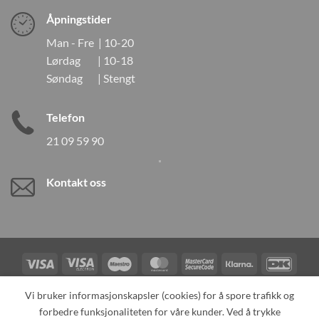
Åpningstider
Man - Fre | 10-20
Lørdag | 10-18
Søndag | Stengt
Telefon
21 09 59 90
Kontakt oss
Visa
Visa
Maestro
MasterCard
MasterCard
Klarna
DanK
Electron
2
Credit
Vipps
Vi bruker informasjonskapsler (cookies) for å spore trafikk og
Card
forbedre funksjonaliteten for våre kunder. Ved å trykke
TILBAKEKALLINGER
KONTAKT OSS
OM OSS