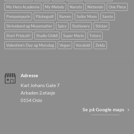
My Hero Academia
My Melody
Naruto
Nintendo
One Piece
Pompompurin
Påskegodt
Ramen
Sailor Moon
Sanrio
Skrivebord og Musematter
Spicy
Stationery
Sticker
Stort Priskutt!
Studio Ghibli
Super Mario
Totoro
Valentine's Day og Morsdag
Vegan
Vocaloid
Zelda
Adresse
Karl Johans Gate 7
Arkaden 2.etasje
0154 Oslo
Se på Google maps