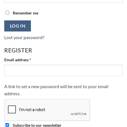
Remember me
LOG IN
Lost your password?
REGISTER
Required
Email address
*
A link to set a new password will be sent to your email
address.
Subscribe to our newsletter