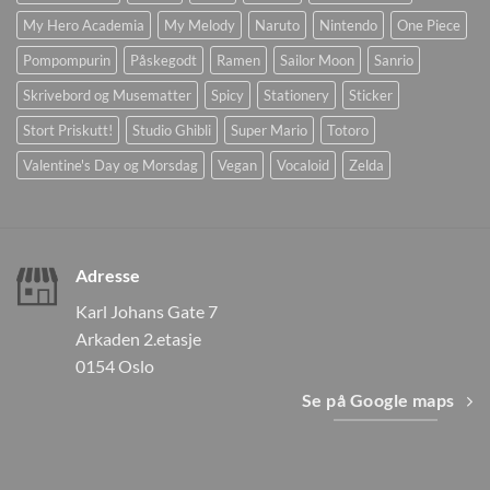
My Hero Academia
My Melody
Naruto
Nintendo
One Piece
Pompompurin
Påskegodt
Ramen
Sailor Moon
Sanrio
Skrivebord og Musematter
Spicy
Stationery
Sticker
Stort Priskutt!
Studio Ghibli
Super Mario
Totoro
Valentine's Day og Morsdag
Vegan
Vocaloid
Zelda
Adresse
Karl Johans Gate 7
Arkaden 2.etasje
0154 Oslo
Se på Google maps