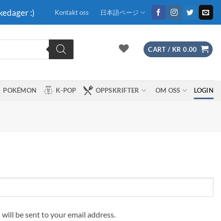
kedager :)
Kontakt oss
日本語ページ
CART /
KR
0.00
POKÉMON
K-POP
OPPSKRIFTER
OM OSS
LOGIN
 will be sent to your email address.