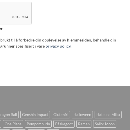
er
i brukt til å forbedre din opplevelse av hjemmesiden, behandle din
grunner spesifisert i våre
privacy policy
.
ragon Ball
Genshin Impact
Glutenfri
Halloween
Hatsune Miku
One Piece
Pompompurin
Påskegodt
Ramen
Sailor Moon