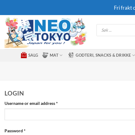
Skip
Fri frakt
to
content
Products
search
SALG
MAT
GODTERI, SNACKS & DRIKKE
LOGIN
Required
Username or email address
*
Required
Password
*