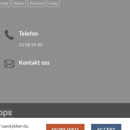
rsdag
Vegan
Vocaloid
Zelda
Telefon
21 09 59 90
Kontakt oss
Vipps
LL PRODUCTS
T" samtykker du
MORE INFO
ACCEPT