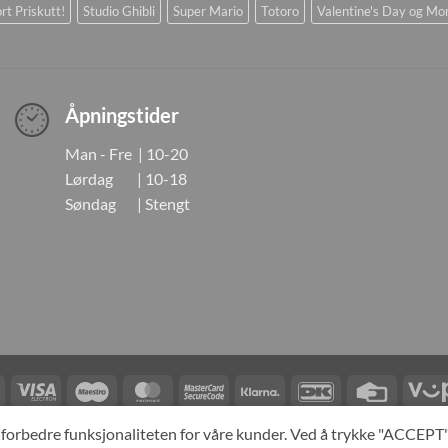
rt Priskutt!
Studio Ghibli
Super Mario
Totoro
Valentine's Day og Mo
Åpningstider
Man - Fre | 10-20
Lørdag | 10-18
Søndag | Stengt
Visa
Visa
Maestro
MasterCard
MasterCard
Klarna
DanKort
Credit
Electron
2
Card
LINGER
KONTAKT OSS
OM OSS
SPESIALBESTILLING
MIN KONTO
A
og forbedre funksjonaliteten for våre kunder. Ved å trykke "ACCEP