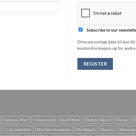
Subscribe to our newslett
Dine personlige data vil kun bl
kontoinformasjon og for andre 
REGISTER
Chainsaw Man
Cinnamoroll
Death Note
Demon Slayer
Disney
D
i
Lulu Anbefaler
My Hero Academia
My Melody
Naruto
Nintendo