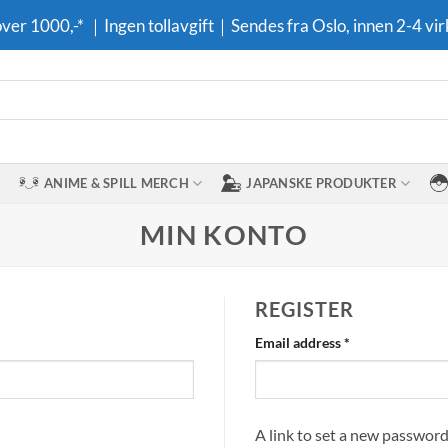
 over 1000,-* ｜Ingen tollavgift｜Sendes fra Oslo, innen 2-4 vir
ANIME & SPILL MERCH
JAPANSKE PRODUKTER
MIN KONTO
REGISTER
Required
Email address
*
A link to set a new password