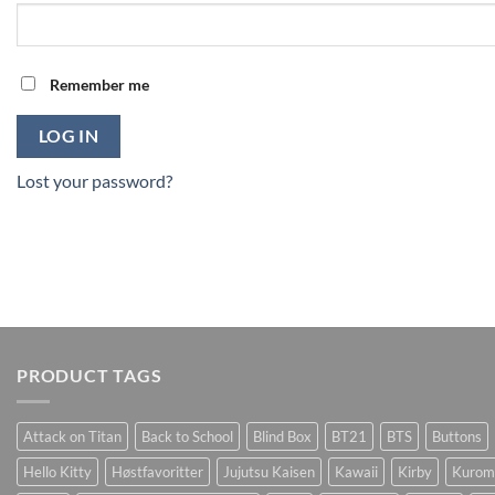
Remember me
LOG IN
Lost your password?
PRODUCT TAGS
Attack on Titan
Back to School
Blind Box
BT21
BTS
Buttons
Hello Kitty
Høstfavoritter
Jujutsu Kaisen
Kawaii
Kirby
Kurom