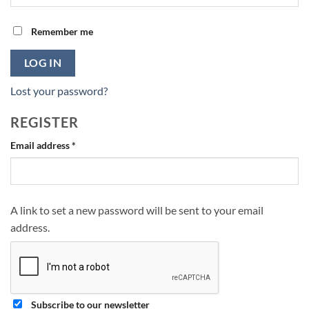
Remember me
LOG IN
Lost your password?
REGISTER
Required
Email address
*
A link to set a new password will be sent to your email
address.
Subscribe to our newsletter