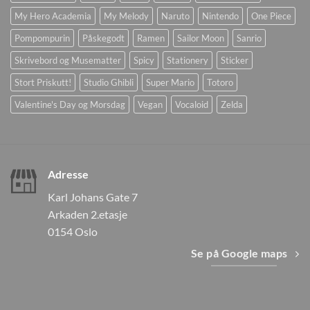
My Hero Academia
My Melody
Naruto
Nintendo
One Piece
Pompompurin
Påskegodt
Ramen
Sailor Moon
Sanrio
Skrivebord og Musematter
Spicy
Stationery
Sticker
Stort Priskutt!
Studio Ghibli
Super Mario
Totoro
Valentine's Day og Morsdag
Vegan
Vocaloid
Zelda
Adresse
Karl Johans Gate 7
Arkaden 2.etasje
0154 Oslo
Se på Google maps