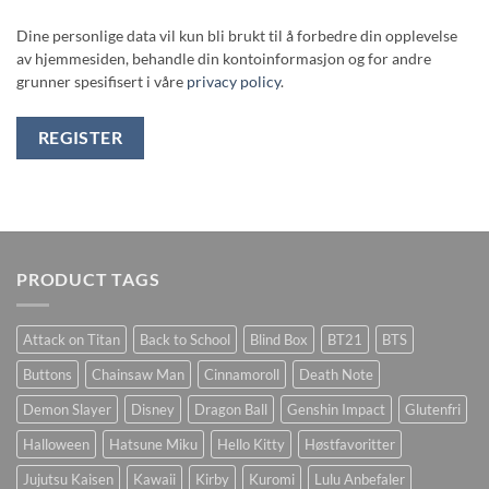
Dine personlige data vil kun bli brukt til å forbedre din opplevelse
av hjemmesiden, behandle din kontoinformasjon og for andre
grunner spesifisert i våre
privacy policy
.
REGISTER
PRODUCT TAGS
Attack on Titan
Back to School
Blind Box
BT21
BTS
Buttons
Chainsaw Man
Cinnamoroll
Death Note
Demon Slayer
Disney
Dragon Ball
Genshin Impact
Glutenfri
Halloween
Hatsune Miku
Hello Kitty
Høstfavoritter
Jujutsu Kaisen
Kawaii
Kirby
Kuromi
Lulu Anbefaler