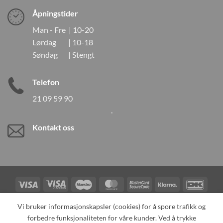
Åpningstider
Man - Fre | 10-20
Lørdag | 10-18
Søndag | Stengt
Telefon
21 09 59 90
Kontakt oss
Visa
Visa
Maestro
MasterCard
MasterCard
Klarna
DanK
Electron
2
Credit
Vipps
Vi bruker informasjonskapsler (cookies) for å spore trafikk og
Card
forbedre funksjonaliteten for våre kunder. Ved å trykke
TILBAKEKALLINGER
KONTAKT OSS
OM OSS