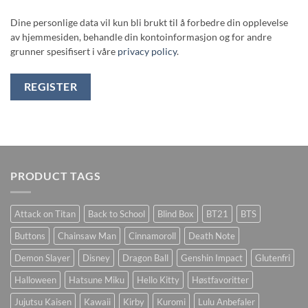
Dine personlige data vil kun bli brukt til å forbedre din opplevelse
av hjemmesiden, behandle din kontoinformasjon og for andre
grunner spesifisert i våre
privacy policy
.
REGISTER
PRODUCT TAGS
Attack on Titan
Back to School
Blind Box
BT21
BTS
Buttons
Chainsaw Man
Cinnamoroll
Death Note
Demon Slayer
Disney
Dragon Ball
Genshin Impact
Glutenfri
Halloween
Hatsune Miku
Hello Kitty
Høstfavoritter
Jujutsu Kaisen
Kawaii
Kirby
Kuromi
Lulu Anbefaler