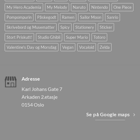
My Hero Academia
My Melody
Naruto
Nintendo
One Piece
Pompompurin
Påskegodt
Ramen
Sailor Moon
Sanrio
Skrivebord og Musematter
Spicy
Stationery
Sticker
Stort Priskutt!
Studio Ghibli
Super Mario
Totoro
Valentine's Day og Morsdag
Vegan
Vocaloid
Zelda
Adresse
Karl Johans Gate 7
Arkaden 2.etasje
0154 Oslo
Se på Google maps