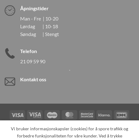
Åpningstider
Man - Fre | 10-20
Lørdag | 10-18
Søndag | Stengt
Telefon
21 09 59 90
Kontakt oss
Visa
Visa
Maestro
MasterCard
MasterCard
Klarna
DanK
Electron
2
Credit
Vipps
Vi bruker informasjonskapsler (cookies) for å spore trafikk og
Card
forbedre funksjonaliteten for våre kunder. Ved å trykke
TILBAKEKALLINGER
KONTAKT OSS
OM OSS