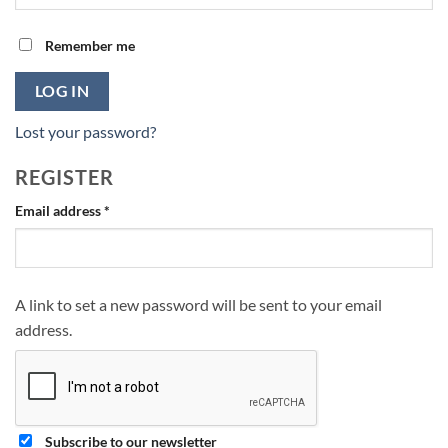
Remember me
LOG IN
Lost your password?
REGISTER
Required
Email address
*
A link to set a new password will be sent to your email
address.
Subscribe to our newsletter