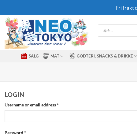
Skip
Fri frakt
to
content
Products
search
SALG
MAT
GODTERI, SNACKS & DRIKKE
LOGIN
Required
Username or email address
*
Required
Password
*