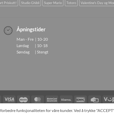
rt Priskutt!
Studio Ghibli
Super Mario
Totoro
Valentine's Day og Mo
Åpningstider
Man - Fre | 10-20
Lørdag | 10-18
Søndag | Stengt
Visa
Visa
Maestro
MasterCard
MasterCard
Klarna
DanKort
Credit
Electron
2
Card
LINGER
KONTAKT OSS
OM OSS
SPESIALBESTILLING
MIN KONTO
A
og forbedre funksjonaliteten for våre kunder. Ved å trykke "ACCEP