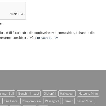
er
i brukt til å forbedre din opplevelse av hjemmesiden, behandle din
grunner spesifisert i våre
privacy policy
.
ragon Ball
Genshin Impact
Glutenfri
Halloween
Hatsune Miku
One Piece
Pompompurin
Påskegodt
Ramen
Sailor Moon