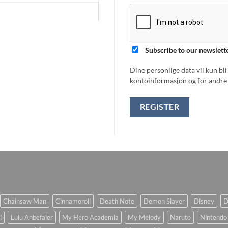
Subscribe to our newslett
Dine personlige data vil kun bl
kontoinformasjon og for andre 
REGISTER
Chainsaw Man
Cinnamoroll
Death Note
Demon Slayer
Disney
D
i
Lulu Anbefaler
My Hero Academia
My Melody
Naruto
Nintendo