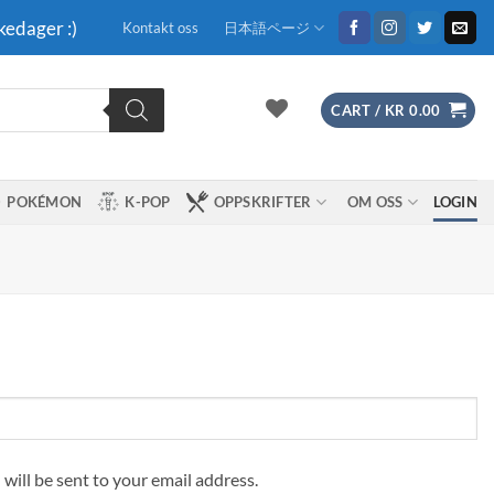
kedager :)
Kontakt oss
日本語ページ
CART /
KR
0.00
POKÉMON
K-POP
OPPSKRIFTER
OM OSS
LOGIN
 will be sent to your email address.