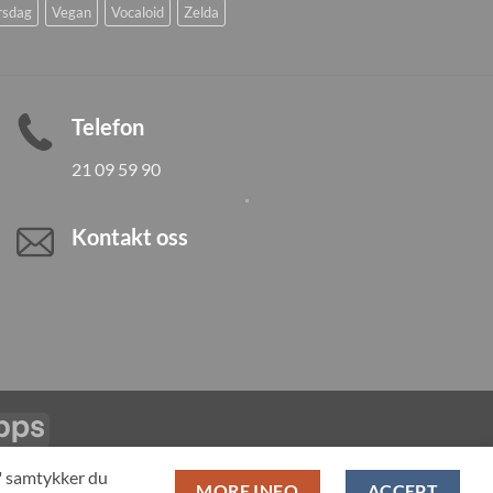
rsdag
Vegan
Vocaloid
Zelda
Telefon
21 09 59 90
Kontakt oss
Vipps
LL PRODUCTS
T" samtykker du
MORE INFO
ACCEPT