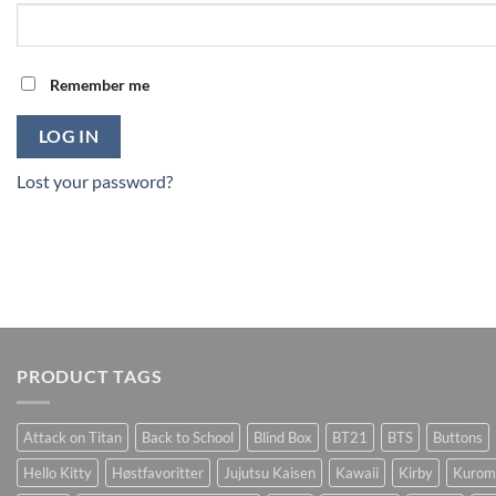
Remember me
LOG IN
Lost your password?
PRODUCT TAGS
Attack on Titan
Back to School
Blind Box
BT21
BTS
Buttons
Hello Kitty
Høstfavoritter
Jujutsu Kaisen
Kawaii
Kirby
Kurom