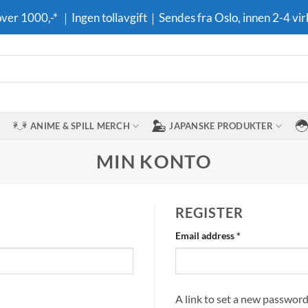
 over 1000,-* ｜Ingen tollavgift｜Sendes fra Oslo, innen 2-4 vir
ANIME & SPILL MERCH
JAPANSKE PRODUKTER
MIN KONTO
REGISTER
Required
Email address
*
A link to set a new password