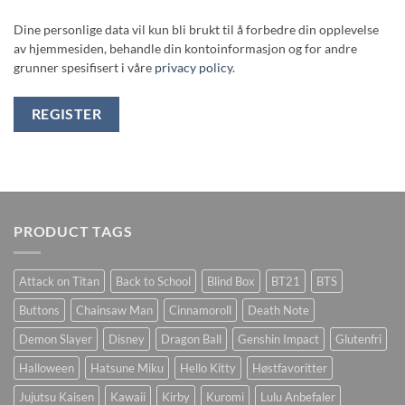
Dine personlige data vil kun bli brukt til å forbedre din opplevelse
av hjemmesiden, behandle din kontoinformasjon og for andre
grunner spesifisert i våre
privacy policy
.
REGISTER
PRODUCT TAGS
Attack on Titan
Back to School
Blind Box
BT21
BTS
Buttons
Chainsaw Man
Cinnamoroll
Death Note
Demon Slayer
Disney
Dragon Ball
Genshin Impact
Glutenfri
Halloween
Hatsune Miku
Hello Kitty
Høstfavoritter
Jujutsu Kaisen
Kawaii
Kirby
Kuromi
Lulu Anbefaler