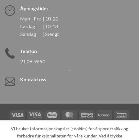
Åpningstider
Man - Fre | 10-20
Lørdag | 10-18
Søndag | Stengt
Telefon
21 09 59 90
Kontakt oss
Visa
Visa
Maestro
MasterCard
MasterCard
Klarna
DanK
Electron
2
Credit
Vipps
Vi bruker informasjonskapsler (cookies) for å spore trafikk og
Card
forbedre funksjonaliteten for våre kunder. Ved å trykke
TILBAKEKALLINGER
KONTAKT OSS
OM OSS