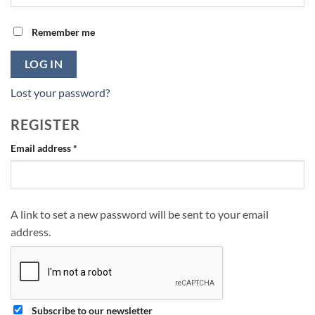
Remember me
LOG IN
Lost your password?
REGISTER
Required
Email address
*
A link to set a new password will be sent to your email
address.
Subscribe to our newsletter