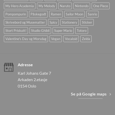
My Hero Academia
My Melody
Naruto
Nintendo
One Piece
Pompompurin
Påskegodt
Ramen
Sailor Moon
Sanrio
Skrivebord og Musematter
Spicy
Stationery
Sticker
Stort Priskutt!
Studio Ghibli
Super Mario
Totoro
Valentine's Day og Morsdag
Vegan
Vocaloid
Zelda
Adresse
Karl Johans Gate 7
Arkaden 2.etasje
0154 Oslo
Se på Google maps