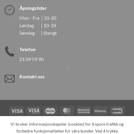
Åpningstider
Man - Fre | 10-20
Lørdag | 10-18
Søndag | Stengt
Telefon
21 09 59 90
Kontakt oss
Visa
Visa
Maestro
MasterCard
MasterCard
Klarna
DanK
Electron
2
Credit
Vipps
Vi bruker informasjonskapsler (cookies) for å spore trafikk og
Card
forbedre funksjonaliteten for våre kunder. Ved å trykke
TILBAKEKALLINGER
KONTAKT OSS
OM OSS