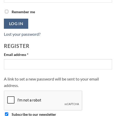
Remember me
LOG IN
Lost your password?
REGISTER
Required
Email address
*
A link to set a new password will be sent to your email
address.
Subscribe to our newsletter