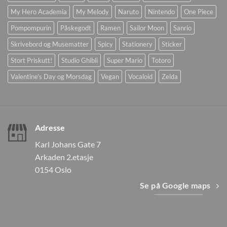
My Hero Academia
My Melody
Naruto
Nintendo
One Piece
Pompompurin
Påskegodt
Ramen
Sailor Moon
Sanrio
Skrivebord og Musematter
Spicy
Stationery
Sticker
Stort Priskutt!
Studio Ghibli
Super Mario
Totoro
Valentine's Day og Morsdag
Vegan
Vocaloid
Zelda
Adresse
Karl Johans Gate 7
Arkaden 2.etasje
0154 Oslo
Se på Google maps