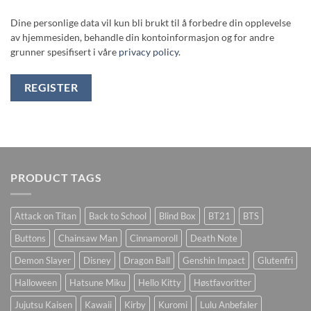
Dine personlige data vil kun bli brukt til å forbedre din opplevelse
av hjemmesiden, behandle din kontoinformasjon og for andre
grunner spesifisert i våre
privacy policy
.
REGISTER
PRODUCT TAGS
Attack on Titan
Back to School
Blind Box
BT21
BTS
Buttons
Chainsaw Man
Cinnamoroll
Death Note
Demon Slayer
Disney
Dragon Ball
Genshin Impact
Glutenfri
Halloween
Hatsune Miku
Hello Kitty
Høstfavoritter
Jujutsu Kaisen
Kawaii
Kirby
Kuromi
Lulu Anbefaler