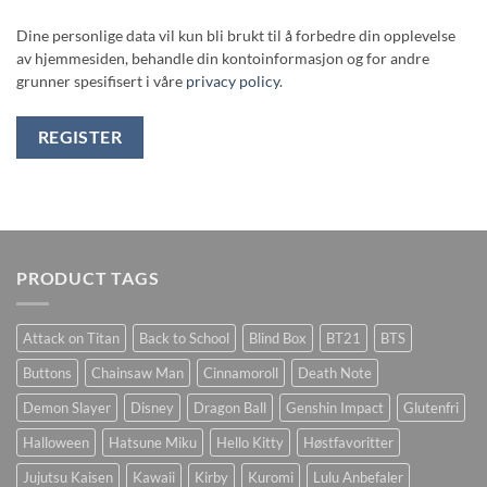
Dine personlige data vil kun bli brukt til å forbedre din opplevelse
av hjemmesiden, behandle din kontoinformasjon og for andre
grunner spesifisert i våre
privacy policy
.
REGISTER
PRODUCT TAGS
Attack on Titan
Back to School
Blind Box
BT21
BTS
Buttons
Chainsaw Man
Cinnamoroll
Death Note
Demon Slayer
Disney
Dragon Ball
Genshin Impact
Glutenfri
Halloween
Hatsune Miku
Hello Kitty
Høstfavoritter
Jujutsu Kaisen
Kawaii
Kirby
Kuromi
Lulu Anbefaler