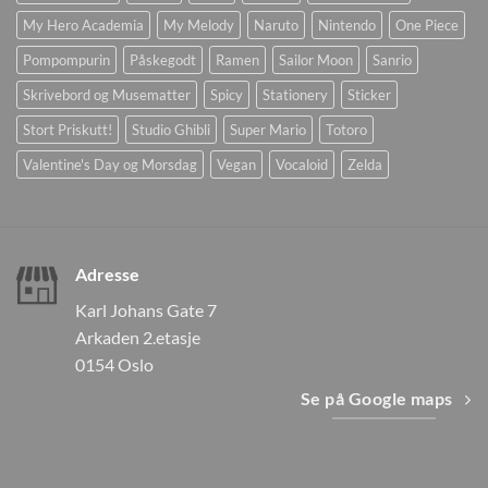
My Hero Academia
My Melody
Naruto
Nintendo
One Piece
Pompompurin
Påskegodt
Ramen
Sailor Moon
Sanrio
Skrivebord og Musematter
Spicy
Stationery
Sticker
Stort Priskutt!
Studio Ghibli
Super Mario
Totoro
Valentine's Day og Morsdag
Vegan
Vocaloid
Zelda
Adresse
Karl Johans Gate 7
Arkaden 2.etasje
0154 Oslo
Se på Google maps