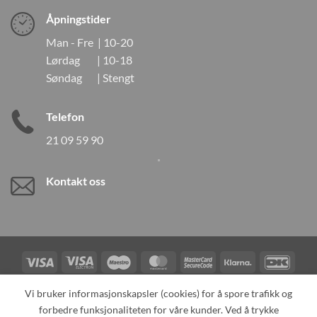
Åpningstider
Man - Fre | 10-20
Lørdag | 10-18
Søndag | Stengt
Telefon
21 09 59 90
Kontakt oss
Visa
Visa
Maestro
MasterCard
MasterCard
Klarna
DanK
Electron
2
Credit
Vipps
Vi bruker informasjonskapsler (cookies) for å spore trafikk og
Card
forbedre funksjonaliteten for våre kunder. Ved å trykke
TILBAKEKALLINGER
KONTAKT OSS
OM OSS