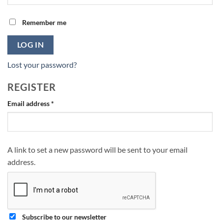
Remember me
LOG IN
Lost your password?
REGISTER
Required
Email address
*
A link to set a new password will be sent to your email
address.
Subscribe to our newsletter