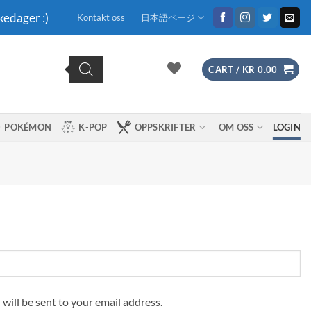
kedager :)
Kontakt oss
日本語ページ
CART /
KR
0.00
POKÉMON
K-POP
OPPSKRIFTER
OM OSS
LOGIN
 will be sent to your email address.