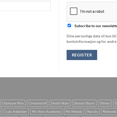
Subscribe to our newslett
Dine personlige data vil kun bl
kontoinformasjon og for andre 
REGISTER
Chainsaw Man
Cinnamoroll
Death Note
Demon Slayer
Disney
D
i
Lulu Anbefaler
My Hero Academia
My Melody
Naruto
Nintendo