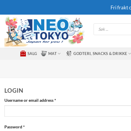
Skip
Fri frakt
to
content
Products
search
SALG
MAT
GODTERI, SNACKS & DRIKKE
LOGIN
Required
Username or email address
*
Required
Password
*