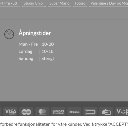
rt Priskutt!
Studio Ghibli
Super Mario
Totoro
Valentine's Day og Mo
Åpningstider
Man - Fre | 10-20
Lørdag | 10-18
Søndag | Stengt
Visa
Visa
Maestro
MasterCard
MasterCard
Klarna
DanKort
Credit
Electron
2
Card
LINGER
KONTAKT OSS
OM OSS
SPESIALBESTILLING
MIN KONTO
A
og forbedre funksjonaliteten for våre kunder. Ved å trykke "ACCEP