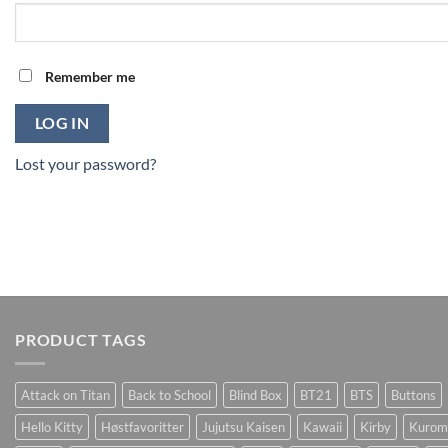
Remember me
LOG IN
Lost your password?
PRODUCT TAGS
Attack on Titan
Back to School
Blind Box
BT21
BTS
Buttons
Hello Kitty
Høstfavoritter
Jujutsu Kaisen
Kawaii
Kirby
Kurom