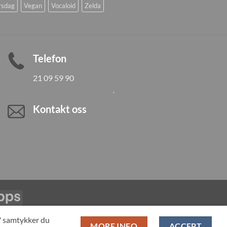
rsdag
Vegan
Vocaloid
Zelda
Telefon
21 09 59 90
Kontakt oss
Vipps
LL PRODUCTS
T" samtykker du
MORE INFO
ACCEPT