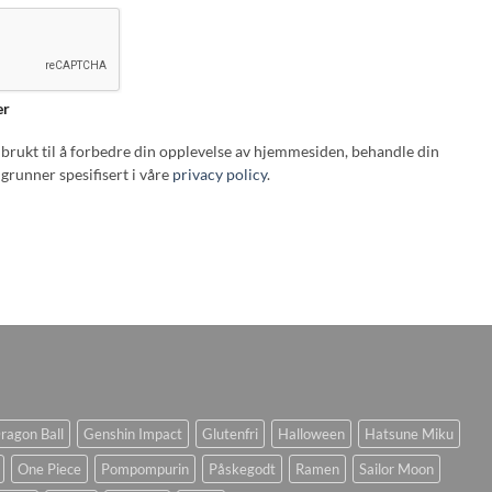
er
i brukt til å forbedre din opplevelse av hjemmesiden, behandle din
grunner spesifisert i våre
privacy policy
.
ragon Ball
Genshin Impact
Glutenfri
Halloween
Hatsune Miku
One Piece
Pompompurin
Påskegodt
Ramen
Sailor Moon