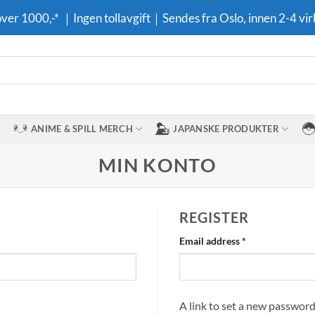
 over 1000,-* ｜Ingen tollavgift｜Sendes fra Oslo, innen 2-4 vir
ANIME & SPILL MERCH
JAPANSKE PRODUKTER
MIN KONTO
REGISTER
Required
Email address
*
A link to set a new password