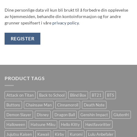
Dine personlige data vil kun bli brukt til å forbedre din opplevelse
av hjemmesiden, behandle din kontoinformasjon og for andre
grunner spesifisert i våre
privacy policy
.
REGISTER
PRODUCT TAGS
Attack on Titan
Back to School
Blind Box
BT21
BTS
Buttons
Chainsaw Man
Cinnamoroll
Death Note
Demon Slayer
Disney
Dragon Ball
Genshin Impact
Glutenfri
Halloween
Hatsune Miku
Hello Kitty
Høstfavoritter
Jujutsu Kaisen
Kawaii
Kirby
Kuromi
Lulu Anbefaler