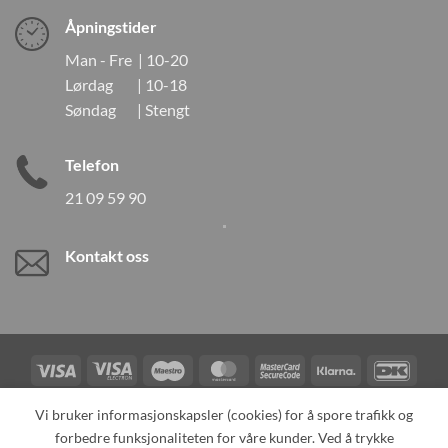
Åpningstider
Man - Fre | 10-20
Lørdag | 10-18
Søndag | Stengt
Telefon
21 09 59 90
Kontakt oss
Visa
Visa
Maestro
MasterCard
MasterCard
Klarna
DanK
Electron
2
Credit
Vipps
Vi bruker informasjonskapsler (cookies) for å spore trafikk og
Card
forbedre funksjonaliteten for våre kunder. Ved å trykke
TILBAKEKALLINGER
KONTAKT OSS
OM OSS