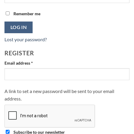
Remember me
LOG IN
Lost your password?
REGISTER
Required
Email address
*
A link to set a new password will be sent to your email
address.
Subscribe to our newsletter