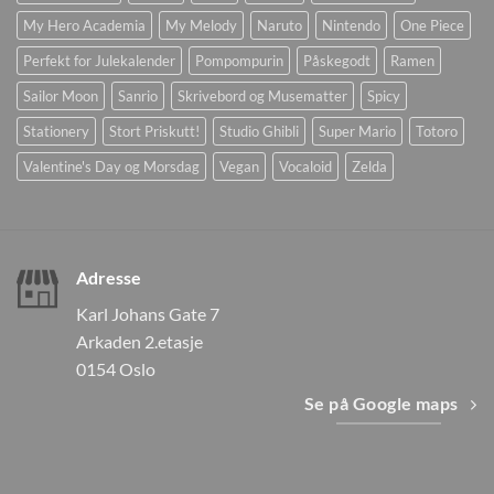
My Hero Academia
My Melody
Naruto
Nintendo
One Piece
Perfekt for Julekalender
Pompompurin
Påskegodt
Ramen
Sailor Moon
Sanrio
Skrivebord og Musematter
Spicy
Stationery
Stort Priskutt!
Studio Ghibli
Super Mario
Totoro
Valentine's Day og Morsdag
Vegan
Vocaloid
Zelda
Adresse
Karl Johans Gate 7
Arkaden 2.etasje
0154 Oslo
Se på Google maps