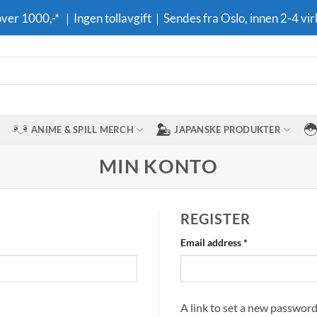
 over 1000,-* ｜Ingen tollavgift｜Sendes fra Oslo, innen 2-4 vir
ANIME & SPILL MERCH
JAPANSKE PRODUKTER
MIN KONTO
REGISTER
Required
Email address
*
A link to set a new password