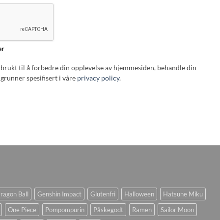
er
i brukt til å forbedre din opplevelse av hjemmesiden, behandle din
grunner spesifisert i våre
privacy policy
.
ragon Ball
Genshin Impact
Glutenfri
Halloween
Hatsune Miku
One Piece
Pompompurin
Påskegodt
Ramen
Sailor Moon