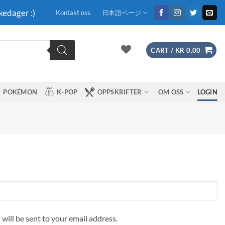
kedager :)
Kontakt oss
日本語ページ
CART /
KR
0.00
POKÉMON
K-POP
OPPSKRIFTER
OM OSS
LOGIN
 will be sent to your email address.