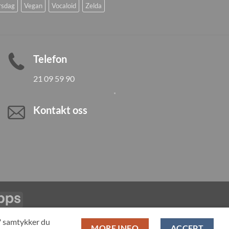
rsdag
Vegan
Vocaloid
Zelda
Telefon
21 09 59 90
Kontakt oss
Vipps
LL PRODUCTS
T" samtykker du
MORE INFO
ACCEPT