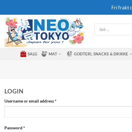
Skip
Fri frakt
to
content
Products
search
SALG
MAT
GODTERI, SNACKS & DRIKKE
LOGIN
Required
Username or email address
*
Required
Password
*