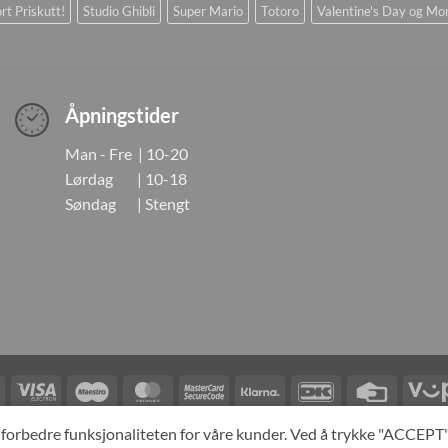
rt Priskutt!
Studio Ghibli
Super Mario
Totoro
Valentine's Day og Mo
Åpningstider
Man - Fre | 10-20
Lørdag | 10-18
Søndag | Stengt
Visa
Visa
Maestro
MasterCard
MasterCard
Klarna
DanKort
Credit
Electron
2
Card
LINGER
KONTAKT OSS
OM OSS
SPESIALBESTILLING
MIN KONTO
A
og forbedre funksjonaliteten for våre kunder. Ved å trykke "ACCEP