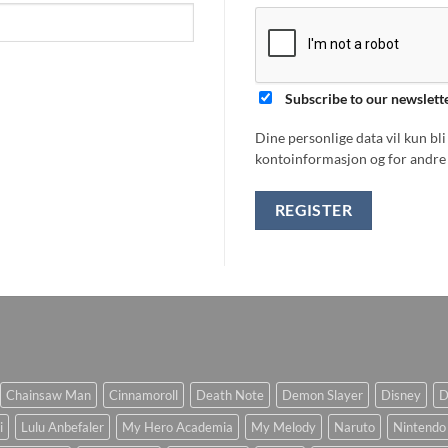
Subscribe to our newslett
Dine personlige data vil kun bl
kontoinformasjon og for andre 
REGISTER
Chainsaw Man
Cinnamoroll
Death Note
Demon Slayer
Disney
D
i
Lulu Anbefaler
My Hero Academia
My Melody
Naruto
Nintendo