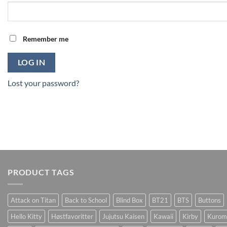
Remember me
LOG IN
Lost your password?
PRODUCT TAGS
Attack on Titan
Back to School
Blind Box
BT21
BTS
Buttons
Hello Kitty
Høstfavoritter
Jujutsu Kaisen
Kawaii
Kirby
Kurom