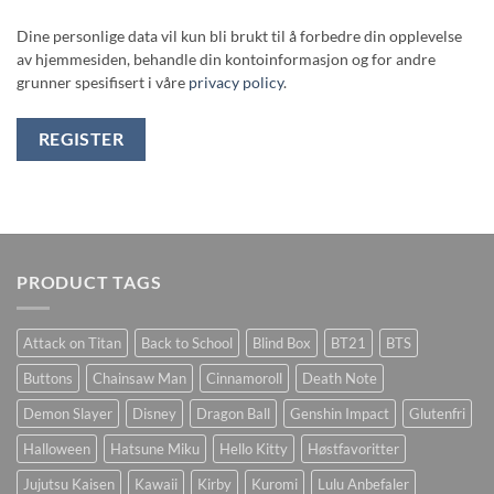
Dine personlige data vil kun bli brukt til å forbedre din opplevelse
av hjemmesiden, behandle din kontoinformasjon og for andre
grunner spesifisert i våre
privacy policy
.
REGISTER
PRODUCT TAGS
Attack on Titan
Back to School
Blind Box
BT21
BTS
Buttons
Chainsaw Man
Cinnamoroll
Death Note
Demon Slayer
Disney
Dragon Ball
Genshin Impact
Glutenfri
Halloween
Hatsune Miku
Hello Kitty
Høstfavoritter
Jujutsu Kaisen
Kawaii
Kirby
Kuromi
Lulu Anbefaler