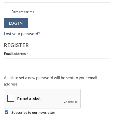
Remember me
LOG IN
Lost your password?
REGISTER
Required
Email address
*
A link to set a new password will be sent to your email
address.
Subscribe to our newsletter