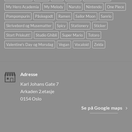
My Hero Academia
My Melody
Naruto
Nintendo
One Piece
Pompompurin
Påskegodt
Ramen
Sailor Moon
Sanrio
Skrivebord og Musematter
Spicy
Stationery
Sticker
Stort Priskutt!
Studio Ghibli
Super Mario
Totoro
Valentine's Day og Morsdag
Vegan
Vocaloid
Zelda
Adresse
Karl Johans Gate 7
Arkaden 2.etasje
0154 Oslo
Se på Google maps