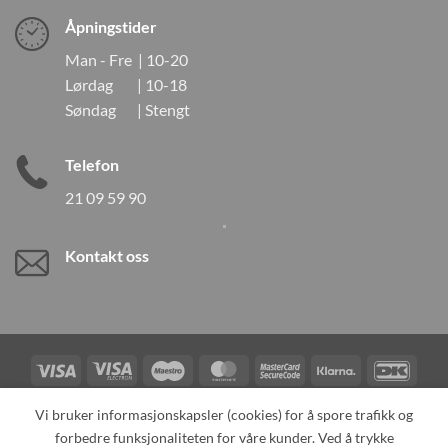
Åpningstider
Man - Fre | 10-20
Lørdag | 10-18
Søndag | Stengt
Telefon
21 09 59 90
Kontakt oss
Visa
Visa
Maestro
MasterCard
MasterCard
Klarna
DanK
Electron
2
Credit
Vipps
Vi bruker informasjonskapsler (cookies) for å spore trafikk og
Card
forbedre funksjonaliteten for våre kunder. Ved å trykke
TILBAKEKALLINGER
KONTAKT OSS
OM OSS