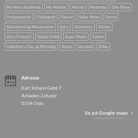
My Hero Academia
My Melody
Naruto
Nintendo
One Piece
Pompompurin
Påskegodt
Ramen
Sailor Moon
Sanrio
Skrivebord og Musematter
Spicy
Stationery
Sticker
Stort Priskutt!
Studio Ghibli
Super Mario
Totoro
Valentine's Day og Morsdag
Vegan
Vocaloid
Zelda
Adresse
Karl Johans Gate 7
Arkaden 2.etasje
0154 Oslo
Se på Google maps