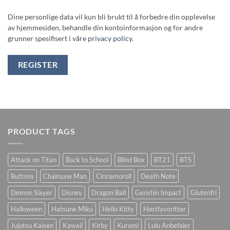
Dine personlige data vil kun bli brukt til å forbedre din opplevelse
av hjemmesiden, behandle din kontoinformasjon og for andre
grunner spesifisert i våre
privacy policy
.
REGISTER
PRODUCT TAGS
Attack on Titan
Back to School
Blind Box
BT21
BTS
Buttons
Chainsaw Man
Cinnamoroll
Death Note
Demon Slayer
Disney
Dragon Ball
Genshin Impact
Glutenfri
Halloween
Hatsune Miku
Hello Kitty
Høstfavoritter
Jujutsu Kaisen
Kawaii
Kirby
Kuromi
Lulu Anbefaler