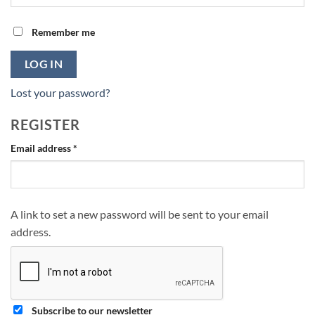
Remember me
LOG IN
Lost your password?
REGISTER
Required
Email address
*
A link to set a new password will be sent to your email
address.
Subscribe to our newsletter