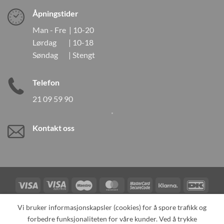
Åpningstider
Man - Fre | 10-20
Lørdag | 10-18
Søndag | Stengt
Telefon
21 09 59 90
Kontakt oss
Visa
Visa
Maestro
MasterCard
MasterCard
Klarna
DanK
Electron
2
Credit
Vipps
Vi bruker informasjonskapsler (cookies) for å spore trafikk og
Card
forbedre funksjonaliteten for våre kunder. Ved å trykke
TILBAKEKALLINGER
KONTAKT OSS
OM OSS