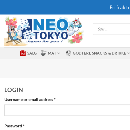
Skip
Fri frakt
to
content
Products
search
SALG
MAT
GODTERI, SNACKS & DRIKKE
LOGIN
Required
Username or email address
*
Required
Password
*