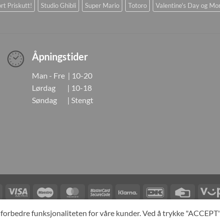
rt Priskutt!
Studio Ghibli
Super Mario
Totoro
Valentine's Day og Mo
Åpningstider
Man - Fre | 10-20
Lørdag | 10-18
Søndag | Stengt
Visa
Visa
Maestro
MasterCard
MasterCard
Klarna
DanKort
Credit
Electron
2
Card
LINGER
KONTAKT OSS
OM OSS
SPESIALBESTILLING
MIN KONTO
A
og forbedre funksjonaliteten for våre kunder. Ved å trykke "ACCEP