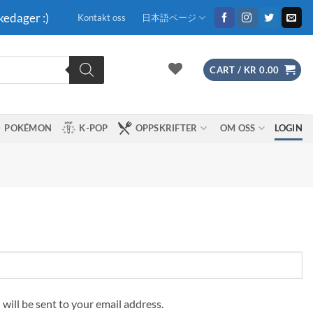
kedager :)
Kontakt oss
日本語ページ
CART /
KR
0.00
POKÉMON
K-POP
OPPSKRIFTER
OM OSS
LOGIN
 will be sent to your email address.