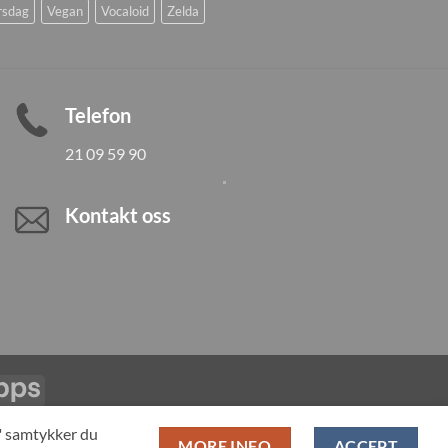
rsdag
Vegan
Vocaloid
Zelda
Telefon
21 09 59 90
Kontakt oss
Vipps
LL PRODUCTS
T" samtykker du
MORE INFO
ACCEPT