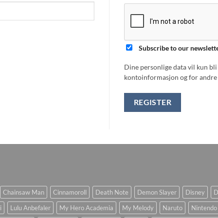
Subscribe to our newslett
Dine personlige data vil kun bl
kontoinformasjon og for andre 
REGISTER
Chainsaw Man
Cinnamoroll
Death Note
Demon Slayer
Disney
D
i
Lulu Anbefaler
My Hero Academia
My Melody
Naruto
Nintendo