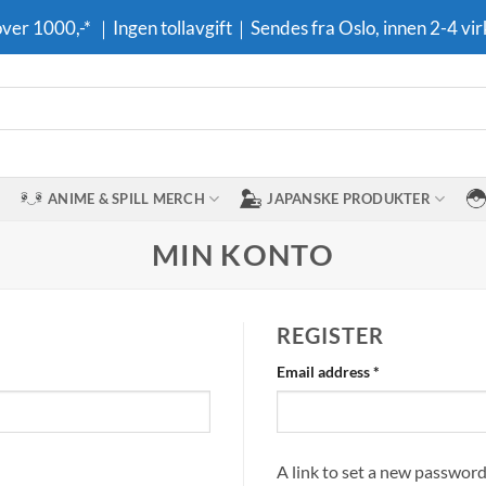
 over 1000,-* ｜Ingen tollavgift｜Sendes fra Oslo, innen 2-4 vir
ANIME & SPILL MERCH
JAPANSKE PRODUKTER
MIN KONTO
REGISTER
Required
Email address
*
A link to set a new password