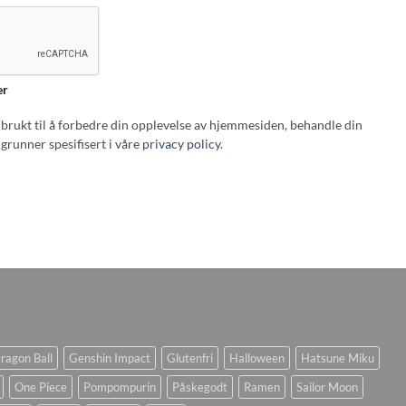
er
i brukt til å forbedre din opplevelse av hjemmesiden, behandle din
grunner spesifisert i våre
privacy policy
.
ragon Ball
Genshin Impact
Glutenfri
Halloween
Hatsune Miku
One Piece
Pompompurin
Påskegodt
Ramen
Sailor Moon