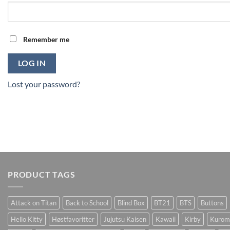
Remember me
LOG IN
Lost your password?
PRODUCT TAGS
Attack on Titan
Back to School
Blind Box
BT21
BTS
Buttons
Hello Kitty
Høstfavoritter
Jujutsu Kaisen
Kawaii
Kirby
Kurom