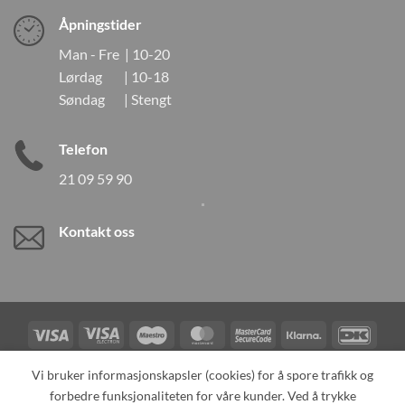
Åpningstider
Man - Fre | 10-20
Lørdag | 10-18
Søndag | Stengt
Telefon
21 09 59 90
Kontakt oss
Visa
Visa
Maestro
MasterCard
MasterCard
Klarna
DanK
Electron
2
Credit
Vipps
Vi bruker informasjonskapsler (cookies) for å spore trafikk og
Card
forbedre funksjonaliteten for våre kunder. Ved å trykke
TILBAKEKALLINGER
KONTAKT OSS
OM OSS