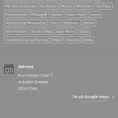
My Hero Academia
My Melody
Naruto
Nintendo
One Piece
Pompompurin
Påskegodt
Ramen
Sailor Moon
Sanrio
Skrivebord og Musematter
Spicy
Stationery
Sticker
Stort Priskutt!
Studio Ghibli
Super Mario
Totoro
Valentine's Day og Morsdag
Vegan
Vocaloid
Zelda
Adresse
Karl Johans Gate 7
Arkaden 2.etasje
0154 Oslo
Se på Google maps