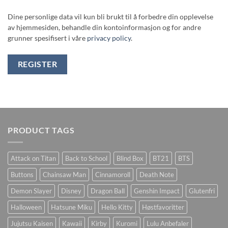
Dine personlige data vil kun bli brukt til å forbedre din opplevelse
av hjemmesiden, behandle din kontoinformasjon og for andre
grunner spesifisert i våre
privacy policy
.
REGISTER
PRODUCT TAGS
Attack on Titan
Back to School
Blind Box
BT21
BTS
Buttons
Chainsaw Man
Cinnamoroll
Death Note
Demon Slayer
Disney
Dragon Ball
Genshin Impact
Glutenfri
Halloween
Hatsune Miku
Hello Kitty
Høstfavoritter
Jujutsu Kaisen
Kawaii
Kirby
Kuromi
Lulu Anbefaler