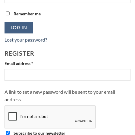
Remember me
LOG IN
Lost your password?
REGISTER
Required
Email address
*
A link to set a new password will be sent to your email
address.
Subscribe to our newsletter