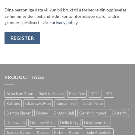
Dine personlige data vil kun bli brukt til å forbedre din opplevelse
av hjemmesiden, behandle din kontoinformasjon og for andre
grunner spesifisert i våre
privacy policy
.
REGISTER
PRODUCT TAGS
Attack on Titan
Back to School
Blind Box
BT21
BTS
Buttons
Chainsaw Man
Cinnamoroll
Death Note
Demon Slayer
Disney
Dragon Ball
Genshin Impact
Glutenfri
Halloween
Hatsune Miku
Hello Kitty
Høstfavoritter
Jujutsu Kaisen
Kawaii
Kirby
Kuromi
Lulu Anbefaler