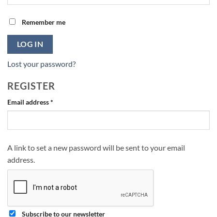
Remember me
LOG IN
Lost your password?
REGISTER
Required
Email address
*
A link to set a new password will be sent to your email
address.
Subscribe to our newsletter