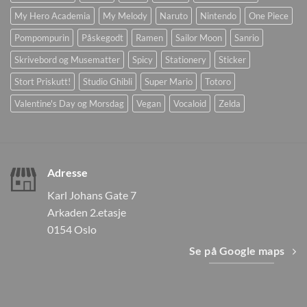
My Hero Academia
My Melody
Naruto
Nintendo
One Piece
Pompompurin
Påskegodt
Ramen
Sailor Moon
Sanrio
Skrivebord og Musematter
Spicy
Stationery
Sticker
Stort Priskutt!
Studio Ghibli
Super Mario
Totoro
Valentine's Day og Morsdag
Vegan
Vocaloid
Zelda
Adresse
Karl Johans Gate 7
Arkaden 2.etasje
0154 Oslo
Se på Google maps