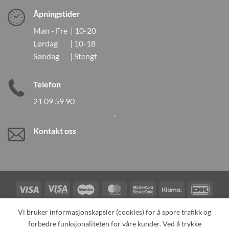
Åpningstider
Man - Fre | 10-20
Lørdag | 10-18
Søndag | Stengt
Telefon
21 09 59 90
Kontakt oss
Visa
Visa
Maestro
MasterCard
MasterCard
Klarna
DanK
Electron
2
Credit
Vipps
Vi bruker informasjonskapsler (cookies) for å spore trafikk og
Card
forbedre funksjonaliteten for våre kunder. Ved å trykke
TILBAKEKALLINGER
KONTAKT OSS
OM OSS