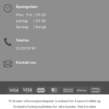
Åpningstider
Man - Fre | 10-20
Lørdag | 10-18
Søndag | Stengt
Telefon
21 09 59 90
Kontakt oss
Visa
Visa
Maestro
MasterCard
MasterCard
Klarna
DanK
Electron
2
Credit
Vipps
Vi bruker informasjonskapsler (cookies) for å spore trafikk og
Card
forbedre funksjonaliteten for våre kunder. Ved å trykke
TILBAKEKALLINGER
KONTAKT OSS
OM OSS