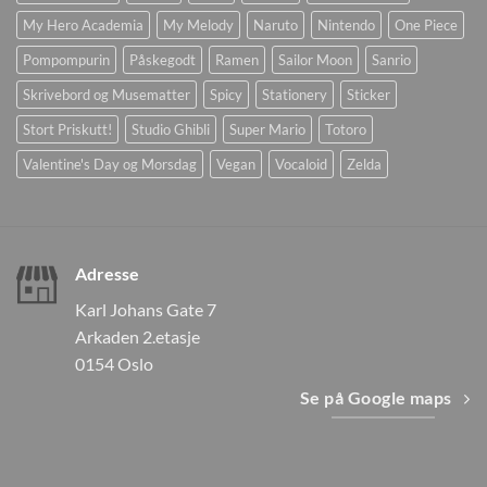
My Hero Academia
My Melody
Naruto
Nintendo
One Piece
Pompompurin
Påskegodt
Ramen
Sailor Moon
Sanrio
Skrivebord og Musematter
Spicy
Stationery
Sticker
Stort Priskutt!
Studio Ghibli
Super Mario
Totoro
Valentine's Day og Morsdag
Vegan
Vocaloid
Zelda
Adresse
Karl Johans Gate 7
Arkaden 2.etasje
0154 Oslo
Se på Google maps