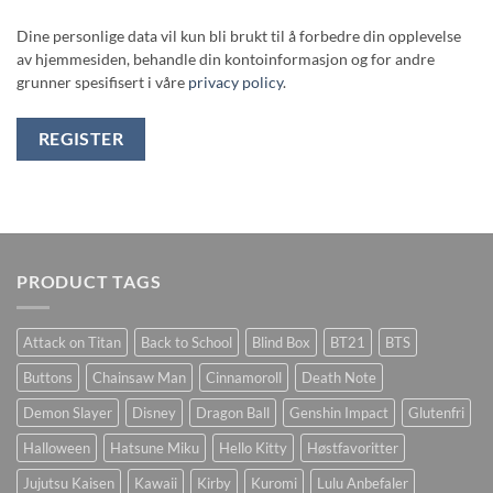
Dine personlige data vil kun bli brukt til å forbedre din opplevelse
av hjemmesiden, behandle din kontoinformasjon og for andre
grunner spesifisert i våre
privacy policy
.
REGISTER
PRODUCT TAGS
Attack on Titan
Back to School
Blind Box
BT21
BTS
Buttons
Chainsaw Man
Cinnamoroll
Death Note
Demon Slayer
Disney
Dragon Ball
Genshin Impact
Glutenfri
Halloween
Hatsune Miku
Hello Kitty
Høstfavoritter
Jujutsu Kaisen
Kawaii
Kirby
Kuromi
Lulu Anbefaler