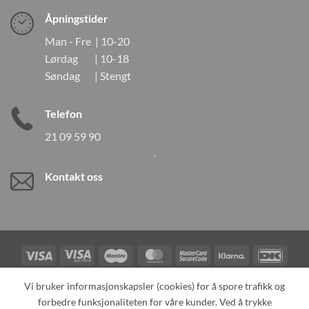
Åpningstider
Man - Fre | 10-20
Lørdag | 10-18
Søndag | Stengt
Telefon
21 09 59 90
Kontakt oss
Visa
Visa
Maestro
MasterCard
MasterCard
Klarna
DanK
Electron
2
Credit
Vipps
Vi bruker informasjonskapsler (cookies) for å spore trafikk og
Card
forbedre funksjonaliteten for våre kunder. Ved å trykke
TILBAKEKALLINGER
KONTAKT OSS
OM OSS