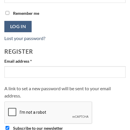
Remember me
LOG IN
Lost your password?
REGISTER
Required
Email address
*
A link to set a new password will be sent to your email
address.
Subscribe to our newsletter