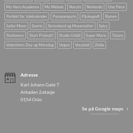
My Hero Academia
My Melody
Naruto
Nintendo
One Piece
Perfekt for Julekalender
Pompompurin
Påskegodt
Ramen
Sailor Moon
Sanrio
Skrivebord og Musematter
Spicy
Stationery
Stort Priskutt!
Studio Ghibli
Super Mario
Totoro
Valentine's Day og Morsdag
Vegan
Vocaloid
Zelda
Adresse
Karl Johans Gate 7
Arkaden 2.etasje
0154 Oslo
Se på Google maps