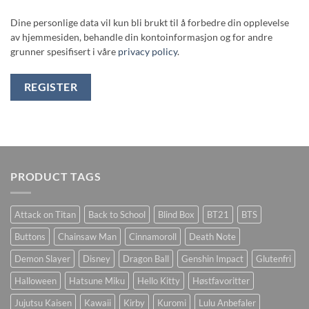
Dine personlige data vil kun bli brukt til å forbedre din opplevelse
av hjemmesiden, behandle din kontoinformasjon og for andre
grunner spesifisert i våre
privacy policy
.
REGISTER
PRODUCT TAGS
Attack on Titan
Back to School
Blind Box
BT21
BTS
Buttons
Chainsaw Man
Cinnamoroll
Death Note
Demon Slayer
Disney
Dragon Ball
Genshin Impact
Glutenfri
Halloween
Hatsune Miku
Hello Kitty
Høstfavoritter
Jujutsu Kaisen
Kawaii
Kirby
Kuromi
Lulu Anbefaler