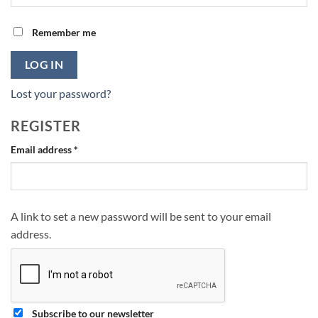
Remember me
LOG IN
Lost your password?
REGISTER
Required
Email address
*
A link to set a new password will be sent to your email
address.
Subscribe to our newsletter