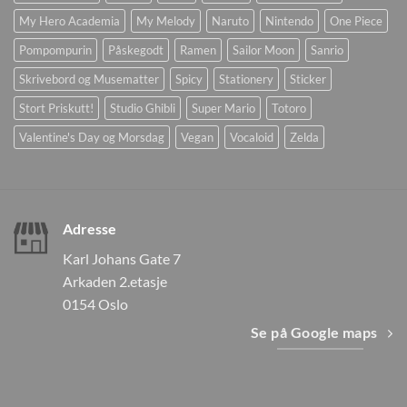
My Hero Academia
My Melody
Naruto
Nintendo
One Piece
Pompompurin
Påskegodt
Ramen
Sailor Moon
Sanrio
Skrivebord og Musematter
Spicy
Stationery
Sticker
Stort Priskutt!
Studio Ghibli
Super Mario
Totoro
Valentine's Day og Morsdag
Vegan
Vocaloid
Zelda
Adresse
Karl Johans Gate 7
Arkaden 2.etasje
0154 Oslo
Se på Google maps