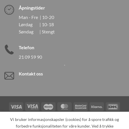
Åpningstider
Man - Fre | 10-20
Lørdag | 10-18
Søndag | Stengt
Telefon
21 09 59 90
Kontakt oss
Visa
Visa
Maestro
MasterCard
MasterCard
Klarna
DanK
Electron
2
Credit
Vipps
Vi bruker informasjonskapsler (cookies) for å spore trafikk og
Card
forbedre funksjonaliteten for våre kunder. Ved å trykke
TILBAKEKALLINGER
KONTAKT OSS
OM OSS