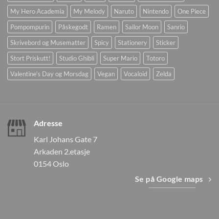
My Hero Academia
My Melody
Naruto
Nintendo
One Piece
Pompompurin
Påskegodt
Ramen
Sailor Moon
Sanrio
Skrivebord og Musematter
Spicy
Stationery
Sticker
Stort Priskutt!
Studio Ghibli
Super Mario
Totoro
Valentine's Day og Morsdag
Vegan
Vocaloid
Zelda
Adresse
Karl Johans Gate 7
Arkaden 2.etasje
0154 Oslo
Se på Google maps