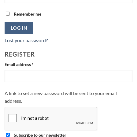
Remember me
LOG IN
Lost your password?
REGISTER
Required
Email address
*
A link to set a new password will be sent to your email
address.
Subscribe to our newsletter