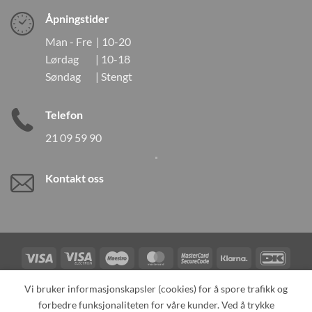
Åpningstider
Man - Fre | 10-20
Lørdag | 10-18
Søndag | Stengt
Telefon
21 09 59 90
Kontakt oss
Visa
Visa
Maestro
MasterCard
MasterCard
Klarna
DanK
Electron
2
Credit
Vipps
Vi bruker informasjonskapsler (cookies) for å spore trafikk og
Card
forbedre funksjonaliteten for våre kunder. Ved å trykke
TILBAKEKALLINGER
KONTAKT OSS
OM OSS