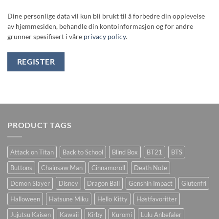
Dine personlige data vil kun bli brukt til å forbedre din opplevelse
av hjemmesiden, behandle din kontoinformasjon og for andre
grunner spesifisert i våre
privacy policy
.
REGISTER
PRODUCT TAGS
Attack on Titan
Back to School
Blind Box
BT21
BTS
Buttons
Chainsaw Man
Cinnamoroll
Death Note
Demon Slayer
Disney
Dragon Ball
Genshin Impact
Glutenfri
Halloween
Hatsune Miku
Hello Kitty
Høstfavoritter
Jujutsu Kaisen
Kawaii
Kirby
Kuromi
Lulu Anbefaler