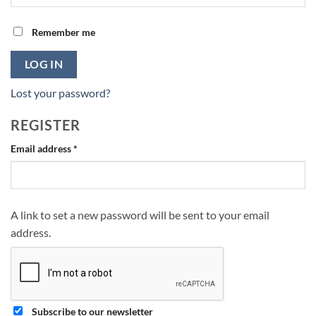
Remember me
LOG IN
Lost your password?
REGISTER
Required
Email address
*
A link to set a new password will be sent to your email
address.
Subscribe to our newsletter