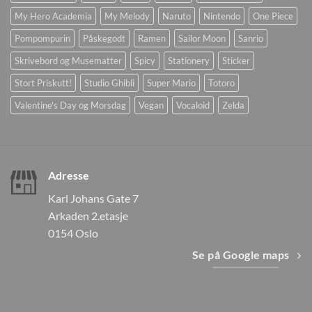
My Hero Academia
My Melody
Naruto
Nintendo
One Piece
Pompompurin
Påskegodt
Ramen
Sailor Moon
Sanrio
Skrivebord og Musematter
Spicy
Stationery
Sticker
Stort Priskutt!
Studio Ghibli
Super Mario
Totoro
Valentine's Day og Morsdag
Vegan
Vocaloid
Zelda
Adresse
Karl Johans Gate 7
Arkaden 2.etasje
0154 Oslo
Se på Google maps