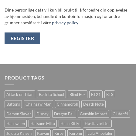
Dine personlige data vil kun bli brukt til å forbedre din opplevelse
av hjemmesiden, behandle din kontoinformasjon og for andre
grunner spesifisert i våre
privacy policy
.
REGISTER
PRODUCT TAGS
Attack on Titan
Back to School
Blind Box
BT21
BTS
Buttons
Chainsaw Man
Cinnamoroll
Death Note
Demon Slayer
Disney
Dragon Ball
Genshin Impact
Glutenfri
Halloween
Hatsune Miku
Hello Kitty
Høstfavoritter
Jujutsu Kaisen
Kawaii
Kirby
Kuromi
Lulu Anbefaler