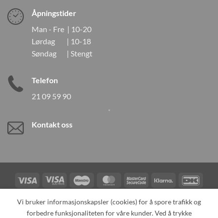
Åpningstider
Man - Fre | 10-20
Lørdag | 10-18
Søndag | Stengt
Telefon
21 09 59 90
Kontakt oss
Visa
Visa
Maestro
MasterCard
MasterCard
Klarna
DanK
Electron
2
Credit
Vipps
Vi bruker informasjonskapsler (cookies) for å spore trafikk og
Card
forbedre funksjonaliteten for våre kunder. Ved å trykke
TILBAKEKALLINGER
KONTAKT OSS
OM OSS