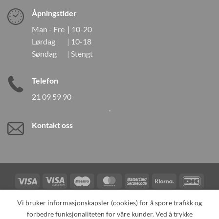
Åpningstider
Man - Fre | 10-20
Lørdag | 10-18
Søndag | Stengt
Telefon
21 09 59 90
Kontakt oss
Visa
Visa
Maestro
MasterCard
MasterCard
Klarna
DanK
Electron
2
Credit
Vipps
Vi bruker informasjonskapsler (cookies) for å spore trafikk og
Card
forbedre funksjonaliteten for våre kunder. Ved å trykke
TILBAKEKALLINGER
KONTAKT OSS
OM OSS