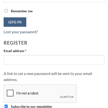
Remember me
LOG IN
Lost your password?
REGISTER
Required
Email address
*
A link to set a new password will be sent to your email
address.
Subscribe to our newsletter