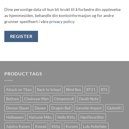
Dine personlige data vil kun bli brukt til å forbedre din opplevelse
av hjemmesiden, behandle din kontoinformasjon og for andre
grunner spesifisert i våre
privacy policy
.
REGISTER
PRODUCT TAGS
Attack on Titan
Back to School
Blind Box
BT21
BTS
Buttons
Chainsaw Man
Cinnamoroll
Death Note
Demon Slayer
Disney
Dragon Ball
Genshin Impact
Glutenfri
Halloween
Hatsune Miku
Hello Kitty
Høstfavoritter
Jujutsu Kaisen
Kawaii
Kirby
Kuromi
Lulu Anbefaler