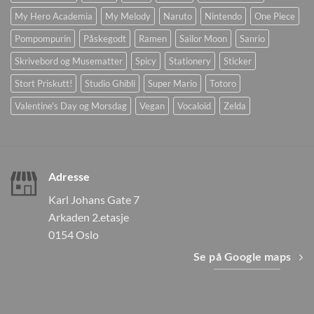
My Hero Academia
My Melody
Naruto
Nintendo
One Piece
Pompompurin
Påskegodt
Ramen
Sailor Moon
Sanrio
Skrivebord og Musematter
Spicy
Stationery
Sticker
Stort Priskutt!
Studio Ghibli
Super Mario
Totoro
Valentine's Day og Morsdag
Vegan
Vocaloid
Zelda
Adresse
Karl Johans Gate 7
Arkaden 2.etasje
0154 Oslo
Se på Google maps