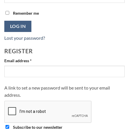
Remember me
LOG IN
Lost your password?
REGISTER
Required
Email address
*
A link to set a new password will be sent to your email
address.
Subscribe to our newsletter