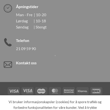
Åpningstider
Man - Fre | 10-20
Lørdag | 10-18
Søndag | Stengt
Telefon
21 09 59 90
Kontakt oss
Visa
Visa
Maestro
MasterCard
MasterCard
Klarna
DanK
Electron
2
Credit
Vipps
Vi bruker informasjonskapsler (cookies) for å spore trafikk og
Card
forbedre funksjonaliteten for våre kunder. Ved å trykke
TILBAKEKALLINGER
KONTAKT OSS
OM OSS