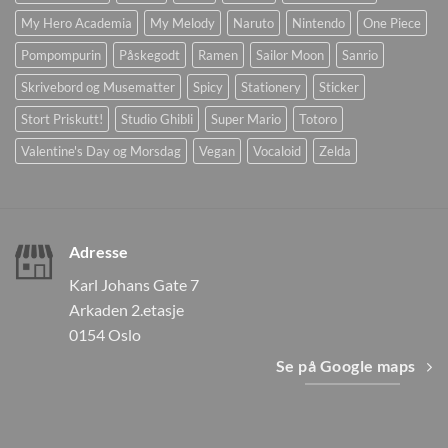
My Hero Academia
My Melody
Naruto
Nintendo
One Piece
Pompompurin
Påskegodt
Ramen
Sailor Moon
Sanrio
Skrivebord og Musematter
Spicy
Stationery
Sticker
Stort Priskutt!
Studio Ghibli
Super Mario
Totoro
Valentine's Day og Morsdag
Vegan
Vocaloid
Zelda
Adresse
Karl Johans Gate 7
Arkaden 2.etasje
0154 Oslo
Se på Google maps