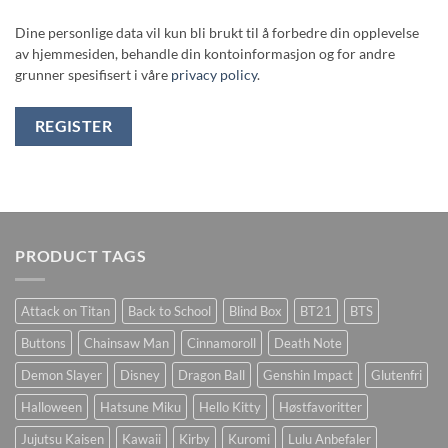
Dine personlige data vil kun bli brukt til å forbedre din opplevelse
av hjemmesiden, behandle din kontoinformasjon og for andre
grunner spesifisert i våre
privacy policy
.
REGISTER
PRODUCT TAGS
Attack on Titan
Back to School
Blind Box
BT21
BTS
Buttons
Chainsaw Man
Cinnamoroll
Death Note
Demon Slayer
Disney
Dragon Ball
Genshin Impact
Glutenfri
Halloween
Hatsune Miku
Hello Kitty
Høstfavoritter
Jujutsu Kaisen
Kawaii
Kirby
Kuromi
Lulu Anbefaler