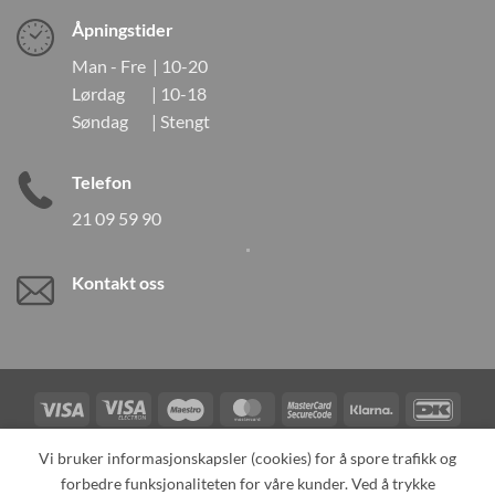
Åpningstider
Man - Fre | 10-20
Lørdag | 10-18
Søndag | Stengt
Telefon
21 09 59 90
Kontakt oss
Visa
Visa
Maestro
MasterCard
MasterCard
Klarna
DanK
Electron
2
Credit
Vipps
Vi bruker informasjonskapsler (cookies) for å spore trafikk og
Card
forbedre funksjonaliteten for våre kunder. Ved å trykke
TILBAKEKALLINGER
KONTAKT OSS
OM OSS