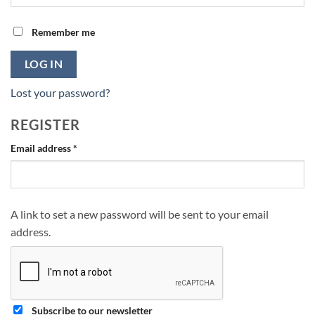
Remember me
LOG IN
Lost your password?
REGISTER
Required
Email address
*
A link to set a new password will be sent to your email
address.
Subscribe to our newsletter