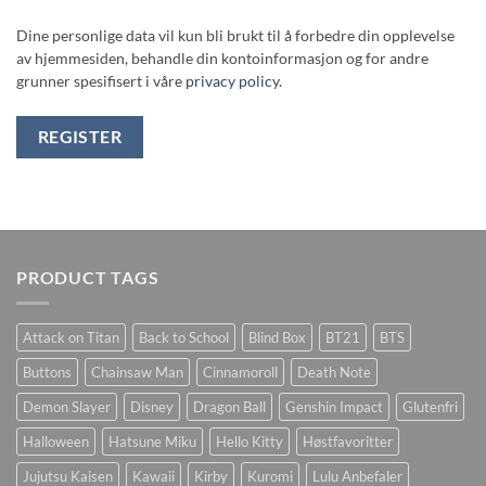
Dine personlige data vil kun bli brukt til å forbedre din opplevelse
av hjemmesiden, behandle din kontoinformasjon og for andre
grunner spesifisert i våre
privacy policy
.
REGISTER
PRODUCT TAGS
Attack on Titan
Back to School
Blind Box
BT21
BTS
Buttons
Chainsaw Man
Cinnamoroll
Death Note
Demon Slayer
Disney
Dragon Ball
Genshin Impact
Glutenfri
Halloween
Hatsune Miku
Hello Kitty
Høstfavoritter
Jujutsu Kaisen
Kawaii
Kirby
Kuromi
Lulu Anbefaler