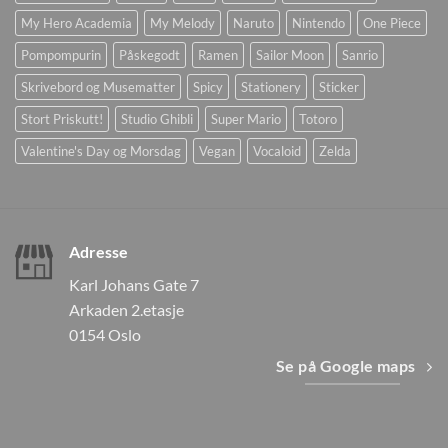
My Hero Academia
My Melody
Naruto
Nintendo
One Piece
Pompompurin
Påskegodt
Ramen
Sailor Moon
Sanrio
Skrivebord og Musematter
Spicy
Stationery
Sticker
Stort Priskutt!
Studio Ghibli
Super Mario
Totoro
Valentine's Day og Morsdag
Vegan
Vocaloid
Zelda
Adresse
Karl Johans Gate 7
Arkaden 2.etasje
0154 Oslo
Se på Google maps