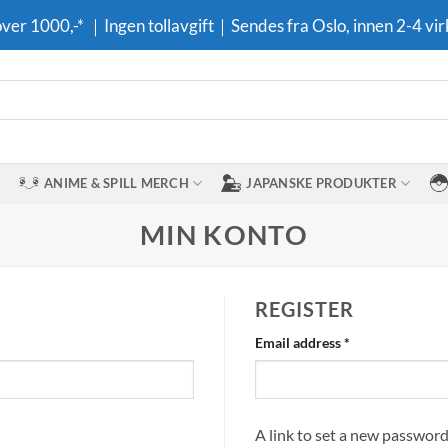
 over 1000,-* ｜Ingen tollavgift｜Sendes fra Oslo, innen 2-4 vir
ANIME & SPILL MERCH
JAPANSKE PRODUKTER
MIN KONTO
REGISTER
Required
Email address
*
A link to set a new password