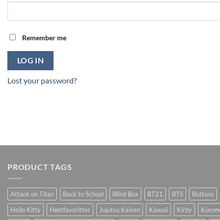
Remember me
LOG IN
Lost your password?
PRODUCT TAGS
Attack on Titan
Back to School
Blind Box
BT21
BTS
Buttons
Hello Kitty
Høstfavoritter
Jujutsu Kaisen
Kawaii
Kirby
Kurom