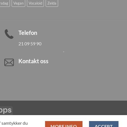
rsdag
Vegan
Vocaloid
Zelda
Telefon
21 09 59 90
Kontakt oss
Vipps
LL PRODUCTS
T" samtykker du
MORE INFO
ACCEPT