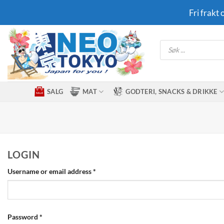
Skip
Fri frakt
to
content
Products
search
SALG
MAT
GODTERI, SNACKS & DRIKKE
LOGIN
Required
Username or email address
*
Required
Password
*