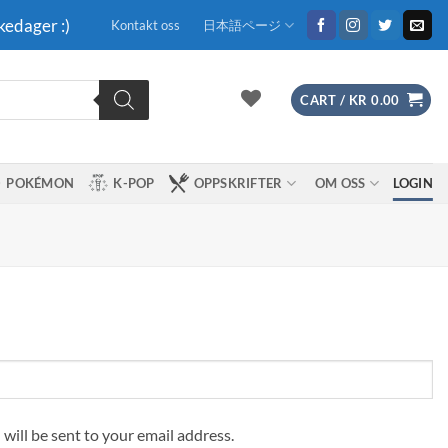
kedager :)
Kontakt oss
日本語ページ
CART /
KR
0.00
POKÉMON
K-POP
OPPSKRIFTER
OM OSS
LOGIN
 will be sent to your email address.