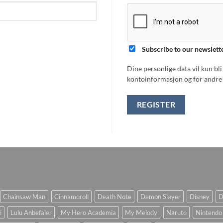
Subscribe to our newslett
Dine personlige data vil kun bl
kontoinformasjon og for andre 
REGISTER
Chainsaw Man
Cinnamoroll
Death Note
Demon Slayer
Disney
D
i
Lulu Anbefaler
My Hero Academia
My Melody
Naruto
Nintendo