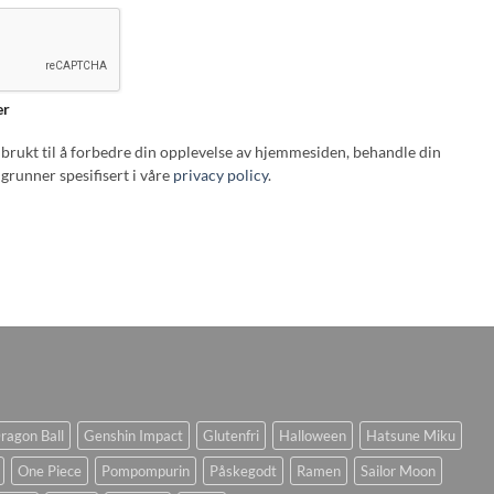
er
i brukt til å forbedre din opplevelse av hjemmesiden, behandle din
grunner spesifisert i våre
privacy policy
.
ragon Ball
Genshin Impact
Glutenfri
Halloween
Hatsune Miku
One Piece
Pompompurin
Påskegodt
Ramen
Sailor Moon