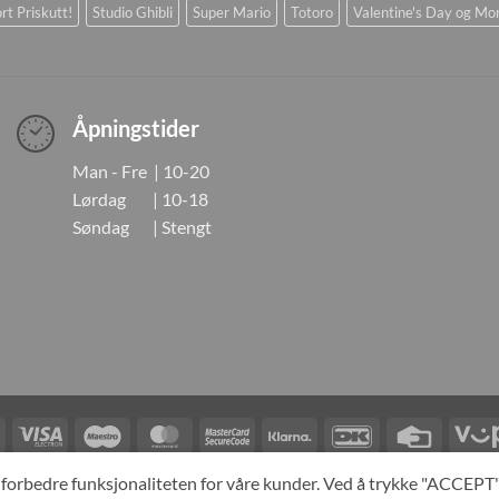
rt Priskutt!
Studio Ghibli
Super Mario
Totoro
Valentine's Day og Mo
Åpningstider
Man - Fre | 10-20
Lørdag | 10-18
Søndag | Stengt
Visa
Visa
Maestro
MasterCard
MasterCard
Klarna
DanKort
Credit
Electron
2
Card
LINGER
KONTAKT OSS
OM OSS
SPESIALBESTILLING
MIN KONTO
A
og forbedre funksjonaliteten for våre kunder. Ved å trykke "ACCEP