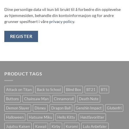
Dine personlige data vil kun bli brukt til å forbedre din opplevelse
av hjemmesiden, behandle din kontoinformasjon og for andre
grunner spesifisert i våre
privacy policy
.
REGISTER
PRODUCT TAGS
Attack on Titan
Back to School
Blind Box
BT21
BTS
Buttons
Chainsaw Man
Cinnamoroll
Death Note
Demon Slayer
Disney
Dragon Ball
Genshin Impact
Glutenfri
Halloween
Hatsune Miku
Hello Kitty
Høstfavoritter
Jujutsu Kaisen
Kawaii
Kirby
Kuromi
Lulu Anbefaler