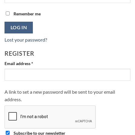
Remember me
LOG IN
Lost your password?
REGISTER
Required
Email address
*
A link to set a new password will be sent to your email
address.
Subscribe to our newsletter