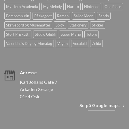
My Hero Academia
My Melody
Naruto
Nintendo
One Piece
Pompompurin
Påskegodt
Ramen
Sailor Moon
Sanrio
Skrivebord og Musematter
Spicy
Stationery
Sticker
Stort Priskutt!
Studio Ghibli
Super Mario
Totoro
Valentine's Day og Morsdag
Vegan
Vocaloid
Zelda
Adresse
Karl Johans Gate 7
Arkaden 2.etasje
0154 Oslo
Se på Google maps