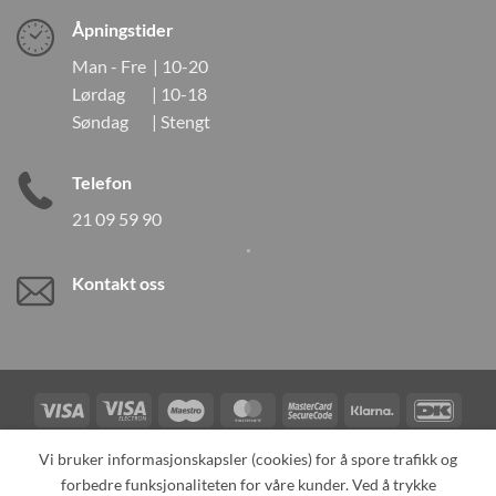
Åpningstider
Man - Fre | 10-20
Lørdag | 10-18
Søndag | Stengt
Telefon
21 09 59 90
Kontakt oss
Visa
Visa
Maestro
MasterCard
MasterCard
Klarna
DanK
Electron
2
Credit
Vipps
Vi bruker informasjonskapsler (cookies) for å spore trafikk og
Card
forbedre funksjonaliteten for våre kunder. Ved å trykke
TILBAKEKALLINGER
KONTAKT OSS
OM OSS