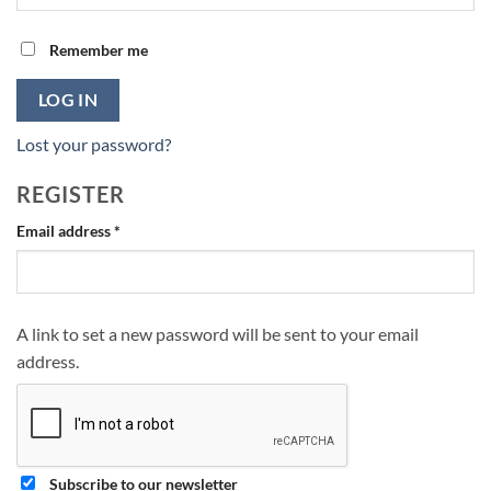
Remember me
LOG IN
Lost your password?
REGISTER
Required
Email address
*
A link to set a new password will be sent to your email
address.
Subscribe to our newsletter