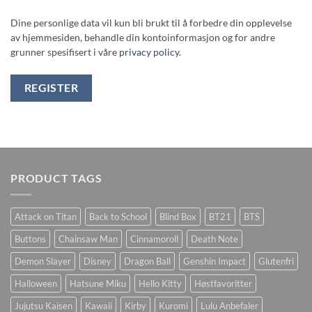
Dine personlige data vil kun bli brukt til å forbedre din opplevelse
av hjemmesiden, behandle din kontoinformasjon og for andre
grunner spesifisert i våre
privacy policy
.
REGISTER
PRODUCT TAGS
Attack on Titan
Back to School
Blind Box
BT21
BTS
Buttons
Chainsaw Man
Cinnamoroll
Death Note
Demon Slayer
Disney
Dragon Ball
Genshin Impact
Glutenfri
Halloween
Hatsune Miku
Hello Kitty
Høstfavoritter
Jujutsu Kaisen
Kawaii
Kirby
Kuromi
Lulu Anbefaler