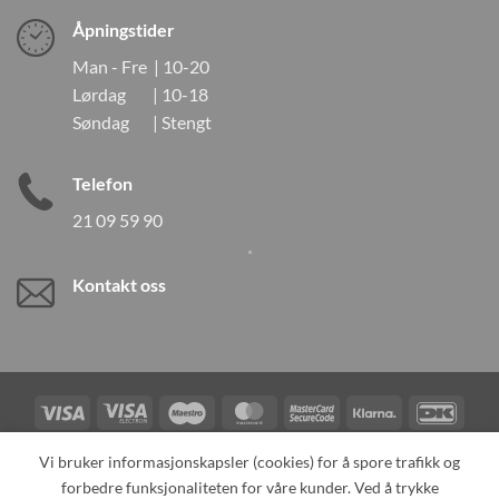
Åpningstider
Man - Fre | 10-20
Lørdag | 10-18
Søndag | Stengt
Telefon
21 09 59 90
Kontakt oss
Visa
Visa
Maestro
MasterCard
MasterCard
Klarna
DanK
Electron
2
Credit
Vipps
Vi bruker informasjonskapsler (cookies) for å spore trafikk og
Card
forbedre funksjonaliteten for våre kunder. Ved å trykke
TILBAKEKALLINGER
KONTAKT OSS
OM OSS