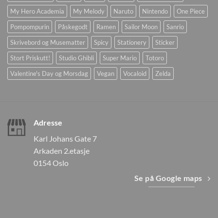
My Hero Academia
My Melody
Naruto
Nintendo
One Piece
Pompompurin
Påskegodt
Ramen
Sailor Moon
Sanrio
Skrivebord og Musematter
Spicy
Stationery
Sticker
Stort Priskutt!
Studio Ghibli
Super Mario
Totoro
Valentine's Day og Morsdag
Vegan
Vocaloid
Zelda
Adresse
Karl Johans Gate 7
Arkaden 2.etasje
0154 Oslo
Se på Google maps