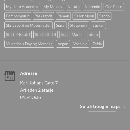
My Hero Academia
My Melody
Naruto
Nintendo
One Piece
Pompompurin
Påskegodt
Ramen
Sailor Moon
Sanrio
Skrivebord og Musematter
Spicy
Stationery
Sticker
Stort Priskutt!
Studio Ghibli
Super Mario
Totoro
Valentine's Day og Morsdag
Vegan
Vocaloid
Zelda
Adresse
Karl Johans Gate 7
Arkaden 2.etasje
0154 Oslo
Se på Google maps