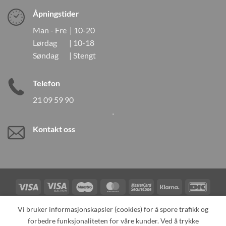
Åpningstider
Man - Fre | 10-20
Lørdag | 10-18
Søndag | Stengt
Telefon
21 09 59 90
Kontakt oss
Visa
Visa
Maestro
MasterCard
MasterCard
Klarna
DanK
Electron
2
Credit
Vipps
Vi bruker informasjonskapsler (cookies) for å spore trafikk og
Card
forbedre funksjonaliteten for våre kunder. Ved å trykke
TILBAKEKALLINGER
KONTAKT OSS
OM OSS