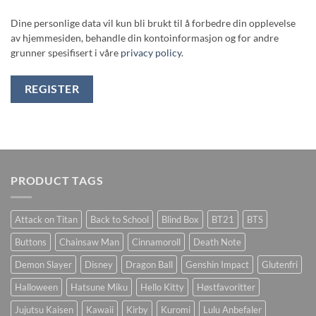
Dine personlige data vil kun bli brukt til å forbedre din opplevelse
av hjemmesiden, behandle din kontoinformasjon og for andre
grunner spesifisert i våre
privacy policy
.
REGISTER
PRODUCT TAGS
Attack on Titan
Back to School
Blind Box
BT21
BTS
Buttons
Chainsaw Man
Cinnamoroll
Death Note
Demon Slayer
Disney
Dragon Ball
Genshin Impact
Glutenfri
Halloween
Hatsune Miku
Hello Kitty
Høstfavoritter
Jujutsu Kaisen
Kawaii
Kirby
Kuromi
Lulu Anbefaler