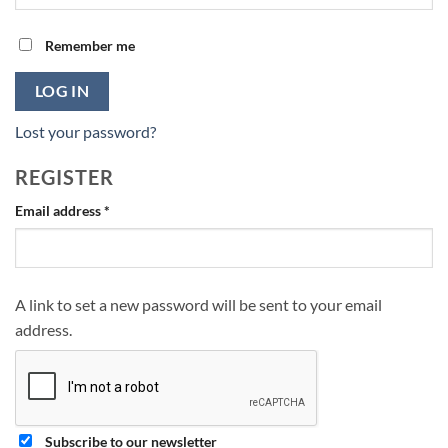
Remember me
LOG IN
Lost your password?
REGISTER
Required
Email address
*
A link to set a new password will be sent to your email
address.
Subscribe to our newsletter