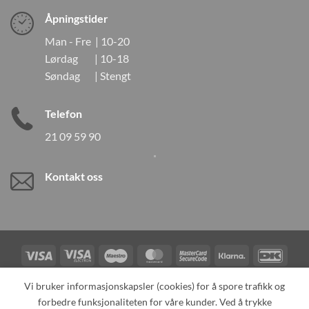
Åpningstider
Man - Fre | 10-20
Lørdag | 10-18
Søndag | Stengt
Telefon
21 09 59 90
Kontakt oss
Visa
Visa
Maestro
MasterCard
MasterCard
Klarna
DanK
Electron
2
Credit
Vipps
Vi bruker informasjonskapsler (cookies) for å spore trafikk og
Card
forbedre funksjonaliteten for våre kunder. Ved å trykke
TILBAKEKALLINGER
KONTAKT OSS
OM OSS