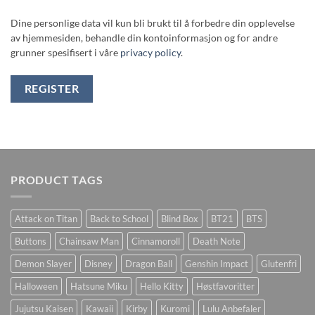
Dine personlige data vil kun bli brukt til å forbedre din opplevelse
av hjemmesiden, behandle din kontoinformasjon og for andre
grunner spesifisert i våre
privacy policy
.
REGISTER
PRODUCT TAGS
Attack on Titan
Back to School
Blind Box
BT21
BTS
Buttons
Chainsaw Man
Cinnamoroll
Death Note
Demon Slayer
Disney
Dragon Ball
Genshin Impact
Glutenfri
Halloween
Hatsune Miku
Hello Kitty
Høstfavoritter
Jujutsu Kaisen
Kawaii
Kirby
Kuromi
Lulu Anbefaler