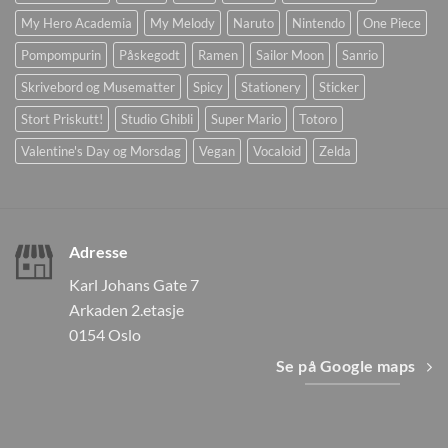
My Hero Academia
My Melody
Naruto
Nintendo
One Piece
Pompompurin
Påskegodt
Ramen
Sailor Moon
Sanrio
Skrivebord og Musematter
Spicy
Stationery
Sticker
Stort Priskutt!
Studio Ghibli
Super Mario
Totoro
Valentine's Day og Morsdag
Vegan
Vocaloid
Zelda
Adresse
Karl Johans Gate 7
Arkaden 2.etasje
0154 Oslo
Se på Google maps