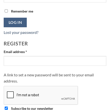
Remember me
LOG IN
Lost your password?
REGISTER
Required
Email address
*
A link to set a new password will be sent to your email
address.
Subscribe to our newsletter