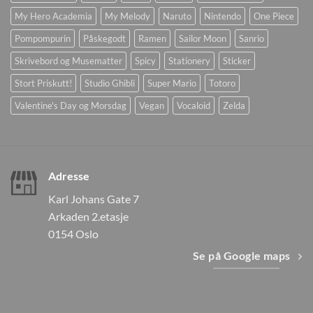
My Hero Academia
My Melody
Naruto
Nintendo
One Piece
Pompompurin
Påskegodt
Ramen
Sailor Moon
Sanrio
Skrivebord og Musematter
Spicy
Stationery
Sticker
Stort Priskutt!
Studio Ghibli
Super Mario
Totoro
Valentine's Day og Morsdag
Vegan
Vocaloid
Zelda
Adresse
Karl Johans Gate 7
Arkaden 2.etasje
0154 Oslo
Se på Google maps