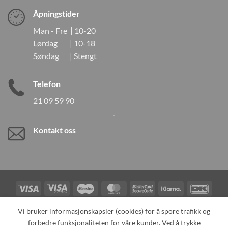
Åpningstider
Man - Fre | 10-20
Lørdag | 10-18
Søndag | Stengt
Telefon
21 09 59 90
Kontakt oss
Visa
Visa
Maestro
MasterCard
MasterCard
Klarna
DanK
Electron
2
Credit
Vipps
Vi bruker informasjonskapsler (cookies) for å spore trafikk og
Card
forbedre funksjonaliteten for våre kunder. Ved å trykke
TILBAKEKALLINGER
KONTAKT OSS
OM OSS