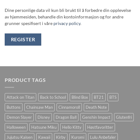
Dine personlige data vil kun bli brukt til å forbedre din opplevelse
av hjemmesiden, behandle din kontoinformasjon og for andre
grunner spesifisert i våre
privacy policy
.
REGISTER
PRODUCT TAGS
Attack on Titan
Back to School
Blind Box
BT21
BTS
Buttons
Chainsaw Man
Cinnamoroll
Death Note
Demon Slayer
Disney
Dragon Ball
Genshin Impact
Glutenfri
Halloween
Hatsune Miku
Hello Kitty
Høstfavoritter
Jujutsu Kaisen
Kawaii
Kirby
Kuromi
Lulu Anbefaler