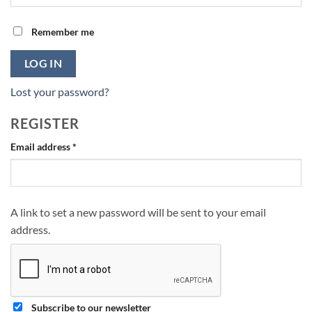
Remember me
LOG IN
Lost your password?
REGISTER
Required
Email address
*
A link to set a new password will be sent to your email
address.
Subscribe to our newsletter