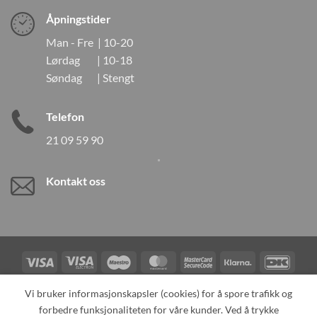
Åpningstider
Man - Fre | 10-20
Lørdag | 10-18
Søndag | Stengt
Telefon
21 09 59 90
Kontakt oss
Visa
Visa
Maestro
MasterCard
MasterCard
Klarna
DanK
Electron
2
Credit
Vipps
Vi bruker informasjonskapsler (cookies) for å spore trafikk og
Card
forbedre funksjonaliteten for våre kunder. Ved å trykke
TILBAKEKALLINGER
KONTAKT OSS
OM OSS