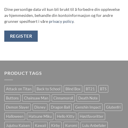
Dine personlige data vil kun bli brukt til å forbedre din opplevelse
av hjemmesiden, behandle din kontoinformasjon og for andre
grunner spesifisert i våre
privacy policy
.
REGISTER
PRODUCT TAGS
Attack on Titan
Back to School
Blind Box
BT21
BTS
Buttons
Chainsaw Man
Cinnamoroll
Death Note
Demon Slayer
Disney
Dragon Ball
Genshin Impact
Glutenfri
Halloween
Hatsune Miku
Hello Kitty
Høstfavoritter
Jujutsu Kaisen
Kawaii
Kirby
Kuromi
Lulu Anbefaler