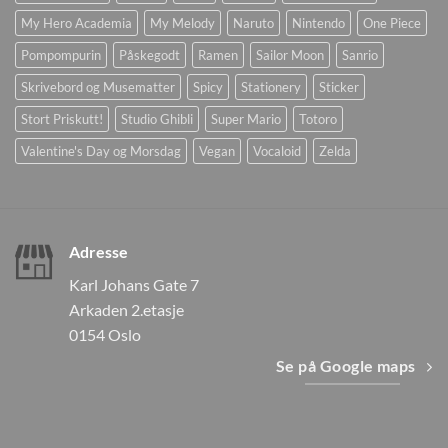
My Hero Academia
My Melody
Naruto
Nintendo
One Piece
Pompompurin
Påskegodt
Ramen
Sailor Moon
Sanrio
Skrivebord og Musematter
Spicy
Stationery
Sticker
Stort Priskutt!
Studio Ghibli
Super Mario
Totoro
Valentine's Day og Morsdag
Vegan
Vocaloid
Zelda
Adresse
Karl Johans Gate 7
Arkaden 2.etasje
0154 Oslo
Se på Google maps