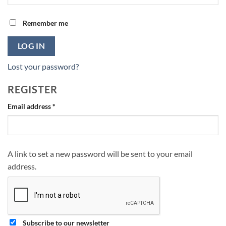
Remember me
LOG IN
Lost your password?
REGISTER
Required
Email address
*
A link to set a new password will be sent to your email
address.
Subscribe to our newsletter