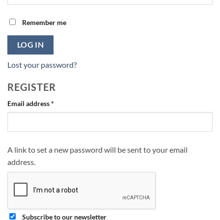
Remember me
LOG IN
Lost your password?
REGISTER
Required
Email address
*
A link to set a new password will be sent to your email
address.
Subscribe to our newsletter