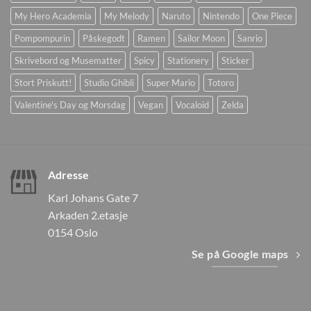
My Hero Academia
My Melody
Naruto
Nintendo
One Piece
Pompompurin
Påskegodt
Ramen
Sailor Moon
Sanrio
Skrivebord og Musematter
Spicy
Stationery
Sticker
Stort Priskutt!
Studio Ghibli
Super Mario
Totoro
Valentine's Day og Morsdag
Vegan
Vocaloid
Zelda
Adresse
Karl Johans Gate 7
Arkaden 2.etasje
0154 Oslo
Se på Google maps