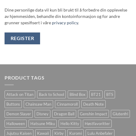
Dine personlige data vil kun bli brukt til å forbedre din opplevelse
av hjemmesiden, behandle din kontoinformasjon og for andre
grunner spesifisert i våre
privacy policy
.
REGISTER
PRODUCT TAGS
Attack on Titan
Back to School
Blind Box
BT21
BTS
Buttons
Chainsaw Man
Cinnamoroll
Death Note
Demon Slayer
Disney
Dragon Ball
Genshin Impact
Glutenfri
Halloween
Hatsune Miku
Hello Kitty
Høstfavoritter
Jujutsu Kaisen
Kawaii
Kirby
Kuromi
Lulu Anbefaler