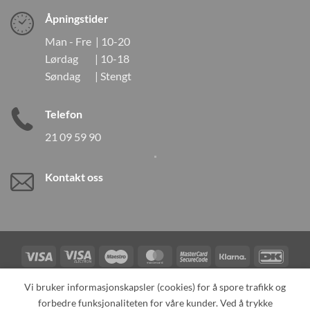
Åpningstider
Man - Fre | 10-20
Lørdag | 10-18
Søndag | Stengt
Telefon
21 09 59 90
Kontakt oss
Visa
Visa
Maestro
MasterCard
MasterCard
Klarna
DanK
Electron
2
Credit
Vipps
Vi bruker informasjonskapsler (cookies) for å spore trafikk og
Card
forbedre funksjonaliteten for våre kunder. Ved å trykke
TILBAKEKALLINGER
KONTAKT OSS
OM OSS