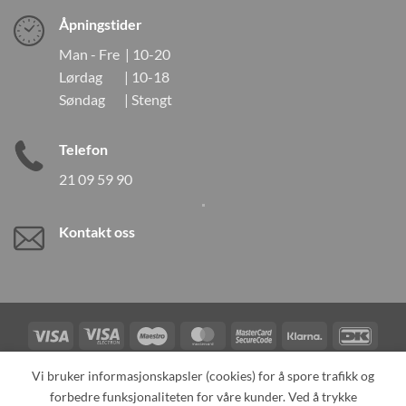
Åpningstider
Man - Fre | 10-20
Lørdag | 10-18
Søndag | Stengt
Telefon
21 09 59 90
Kontakt oss
Visa
Visa
Maestro
MasterCard
MasterCard
Klarna
DanK
Electron
2
Credit
Vipps
Vi bruker informasjonskapsler (cookies) for å spore trafikk og
Card
forbedre funksjonaliteten for våre kunder. Ved å trykke
TILBAKEKALLINGER
KONTAKT OSS
OM OSS