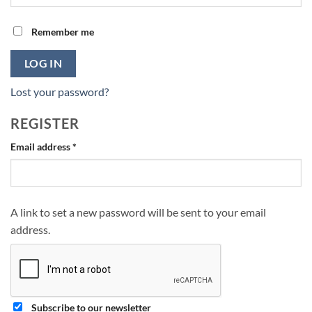
Remember me
LOG IN
Lost your password?
REGISTER
Required
Email address
*
A link to set a new password will be sent to your email
address.
Subscribe to our newsletter