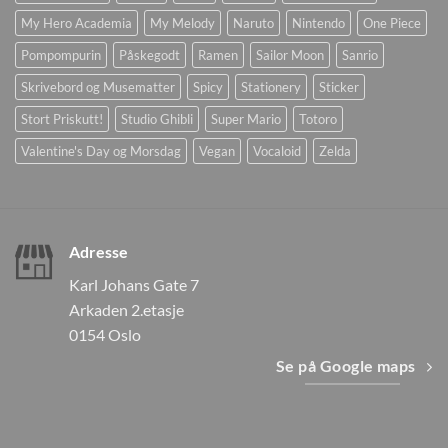
My Hero Academia
My Melody
Naruto
Nintendo
One Piece
Pompompurin
Påskegodt
Ramen
Sailor Moon
Sanrio
Skrivebord og Musematter
Spicy
Stationery
Sticker
Stort Priskutt!
Studio Ghibli
Super Mario
Totoro
Valentine's Day og Morsdag
Vegan
Vocaloid
Zelda
Adresse
Karl Johans Gate 7
Arkaden 2.etasje
0154 Oslo
Se på Google maps