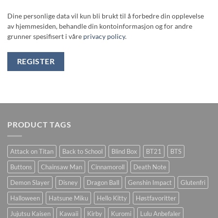
Dine personlige data vil kun bli brukt til å forbedre din opplevelse
av hjemmesiden, behandle din kontoinformasjon og for andre
grunner spesifisert i våre
privacy policy
.
REGISTER
PRODUCT TAGS
Attack on Titan
Back to School
Blind Box
BT21
BTS
Buttons
Chainsaw Man
Cinnamoroll
Death Note
Demon Slayer
Disney
Dragon Ball
Genshin Impact
Glutenfri
Halloween
Hatsune Miku
Hello Kitty
Høstfavoritter
Jujutsu Kaisen
Kawaii
Kirby
Kuromi
Lulu Anbefaler