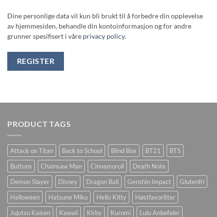
Dine personlige data vil kun bli brukt til å forbedre din opplevelse
av hjemmesiden, behandle din kontoinformasjon og for andre
grunner spesifisert i våre
privacy policy
.
REGISTER
PRODUCT TAGS
Attack on Titan
Back to School
Blind Box
BT21
BTS
Buttons
Chainsaw Man
Cinnamoroll
Death Note
Demon Slayer
Disney
Dragon Ball
Genshin Impact
Glutenfri
Halloween
Hatsune Miku
Hello Kitty
Høstfavoritter
Jujutsu Kaisen
Kawaii
Kirby
Kuromi
Lulu Anbefaler