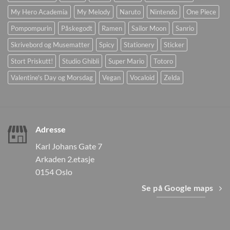
My Hero Academia
My Melody
Naruto
Nintendo
One Piece
Pompompurin
Påskegodt
Ramen
Sailor Moon
Sanrio
Skrivebord og Musematter
Spicy
Stationery
Sticker
Stort Priskutt!
Studio Ghibli
Super Mario
Totoro
Valentine's Day og Morsdag
Vegan
Vocaloid
Zelda
Adresse
Karl Johans Gate 7
Arkaden 2.etasje
0154 Oslo
Se på Google maps