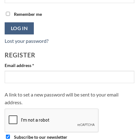
Remember me
LOG IN
Lost your password?
REGISTER
Required
Email address
*
A link to set a new password will be sent to your email
address.
Subscribe to our newsletter