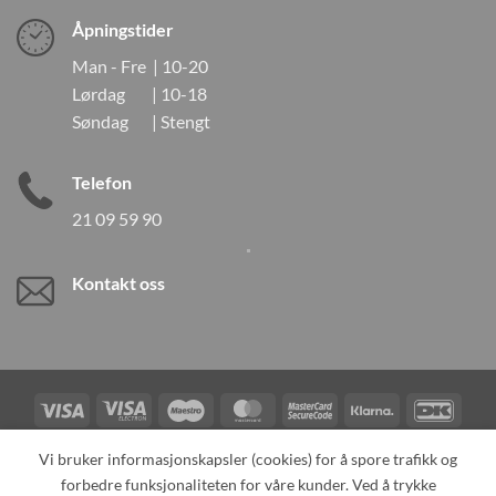
Åpningstider
Man - Fre | 10-20
Lørdag | 10-18
Søndag | Stengt
Telefon
21 09 59 90
Kontakt oss
Visa
Visa
Maestro
MasterCard
MasterCard
Klarna
DanK
Electron
2
Credit
Vipps
Vi bruker informasjonskapsler (cookies) for å spore trafikk og
Card
forbedre funksjonaliteten for våre kunder. Ved å trykke
TILBAKEKALLINGER
KONTAKT OSS
OM OSS