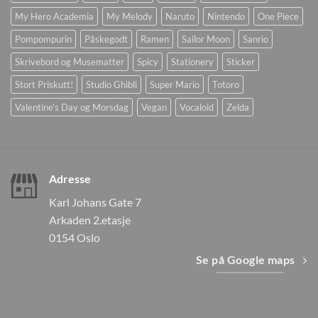
My Hero Academia
My Melody
Naruto
Nintendo
One Piece
Pompompurin
Påskegodt
Ramen
Sailor Moon
Sanrio
Skrivebord og Musematter
Spicy
Stationery
Sticker
Stort Priskutt!
Studio Ghibli
Super Mario
Totoro
Valentine's Day og Morsdag
Vegan
Vocaloid
Zelda
Adresse
Karl Johans Gate 7
Arkaden 2.etasje
0154 Oslo
Se på Google maps