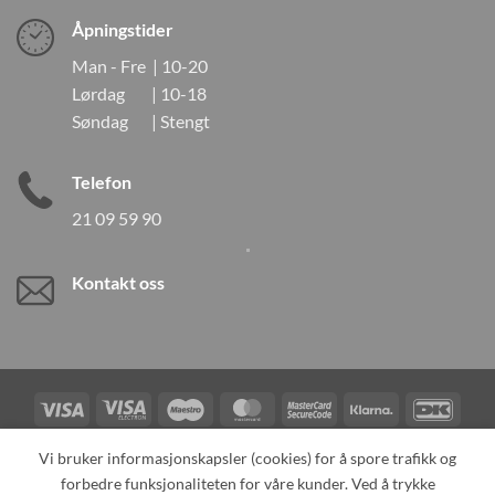
Åpningstider
Man - Fre | 10-20
Lørdag | 10-18
Søndag | Stengt
Telefon
21 09 59 90
Kontakt oss
Visa
Visa
Maestro
MasterCard
MasterCard
Klarna
DanK
Electron
2
Credit
Vipps
Vi bruker informasjonskapsler (cookies) for å spore trafikk og
Card
forbedre funksjonaliteten for våre kunder. Ved å trykke
TILBAKEKALLINGER
KONTAKT OSS
OM OSS