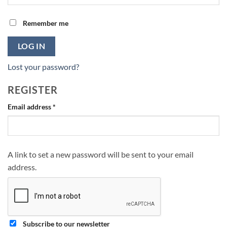
Remember me
LOG IN
Lost your password?
REGISTER
Required
Email address
*
A link to set a new password will be sent to your email
address.
Subscribe to our newsletter