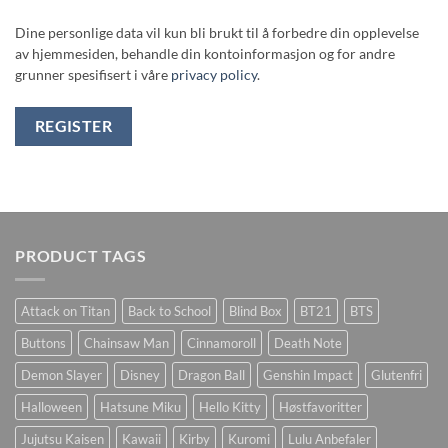
Dine personlige data vil kun bli brukt til å forbedre din opplevelse
av hjemmesiden, behandle din kontoinformasjon og for andre
grunner spesifisert i våre
privacy policy
.
REGISTER
PRODUCT TAGS
Attack on Titan
Back to School
Blind Box
BT21
BTS
Buttons
Chainsaw Man
Cinnamoroll
Death Note
Demon Slayer
Disney
Dragon Ball
Genshin Impact
Glutenfri
Halloween
Hatsune Miku
Hello Kitty
Høstfavoritter
Jujutsu Kaisen
Kawaii
Kirby
Kuromi
Lulu Anbefaler