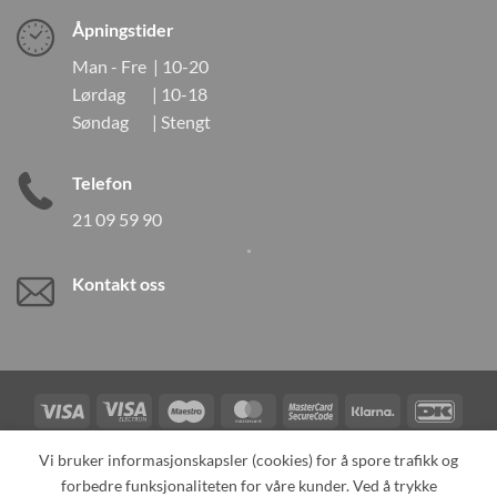
Åpningstider
Man - Fre | 10-20
Lørdag | 10-18
Søndag | Stengt
Telefon
21 09 59 90
Kontakt oss
Visa
Visa
Maestro
MasterCard
MasterCard
Klarna
DanK
Electron
2
Credit
Vipps
Vi bruker informasjonskapsler (cookies) for å spore trafikk og
Card
forbedre funksjonaliteten for våre kunder. Ved å trykke
TILBAKEKALLINGER
KONTAKT OSS
OM OSS