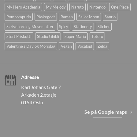
My Hero Academia
My Melody
Naruto
Nintendo
One Piece
Pompompurin
Påskegodt
Ramen
Sailor Moon
Sanrio
Skrivebord og Musematter
Spicy
Stationery
Sticker
Stort Priskutt!
Studio Ghibli
Super Mario
Totoro
Valentine's Day og Morsdag
Vegan
Vocaloid
Zelda
Adresse
Karl Johans Gate 7
Arkaden 2.etasje
0154 Oslo
Se på Google maps