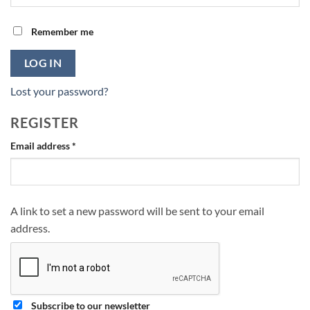
Remember me
LOG IN
Lost your password?
REGISTER
Required
Email address
*
A link to set a new password will be sent to your email
address.
Subscribe to our newsletter