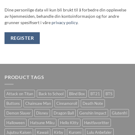
Dine personlige data vil kun bli brukt til å forbedre din opplevelse
av hjemmesiden, behandle din kontoinformasjon og for andre
grunner spesifisert i våre
privacy policy
.
REGISTER
PRODUCT TAGS
Attack on Titan
Back to School
Blind Box
BT21
BTS
Buttons
Chainsaw Man
Cinnamoroll
Death Note
Demon Slayer
Disney
Dragon Ball
Genshin Impact
Glutenfri
Halloween
Hatsune Miku
Hello Kitty
Høstfavoritter
Jujutsu Kaisen
Kawaii
Kirby
Kuromi
Lulu Anbefaler