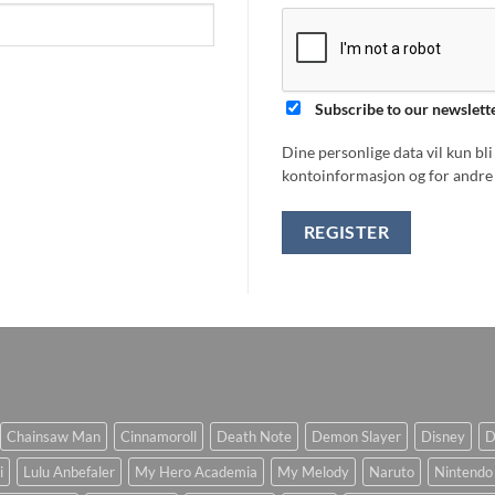
Subscribe to our newslett
Dine personlige data vil kun bl
kontoinformasjon og for andre 
REGISTER
Chainsaw Man
Cinnamoroll
Death Note
Demon Slayer
Disney
D
i
Lulu Anbefaler
My Hero Academia
My Melody
Naruto
Nintendo