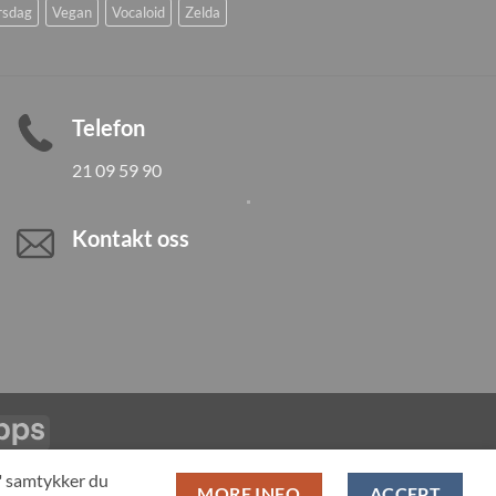
rsdag
Vegan
Vocaloid
Zelda
Telefon
21 09 59 90
Kontakt oss
Vipps
LL PRODUCTS
T" samtykker du
MORE INFO
ACCEPT