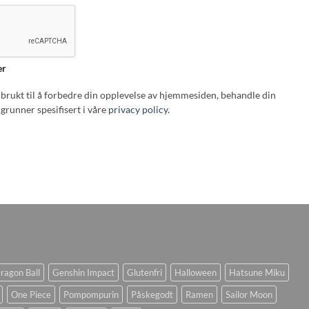
er
i brukt til å forbedre din opplevelse av hjemmesiden, behandle din
grunner spesifisert i våre
privacy policy
.
ragon Ball
Genshin Impact
Glutenfri
Halloween
Hatsune Miku
One Piece
Pompompurin
Påskegodt
Ramen
Sailor Moon