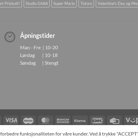
rt Priskutt!
Studio Ghibli
Super Mario
Totoro
Valentine's Day og Mo
Åpningstider
Man - Fre | 10-20
Lørdag | 10-18
Søndag | Stengt
Visa
Visa
Maestro
MasterCard
MasterCard
Klarna
DanKort
Credit
Electron
2
Card
LINGER
KONTAKT OSS
OM OSS
SPESIALBESTILLING
MIN KONTO
A
og forbedre funksjonaliteten for våre kunder. Ved å trykke "ACCEP