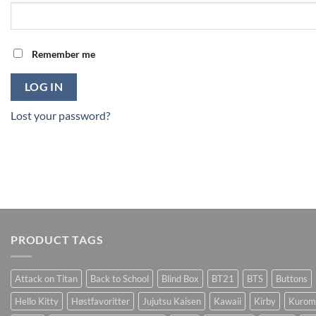
Remember me
LOG IN
Lost your password?
PRODUCT TAGS
Attack on Titan
Back to School
Blind Box
BT21
BTS
Buttons
Hello Kitty
Høstfavoritter
Jujutsu Kaisen
Kawaii
Kirby
Kurom