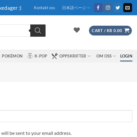
kedager :)
Kontakt oss
日本語ページ
CART /
KR
0.00
POKÉMON
K-POP
OPPSKRIFTER
OM OSS
LOGIN
 will be sent to your email address.