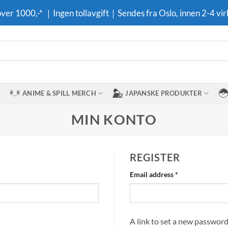
 over 1000,-* ｜Ingen tollavgift｜Sendes fra Oslo, innen 2-4 vir
ANIME & SPILL MERCH
JAPANSKE PRODUKTER
MIN KONTO
REGISTER
Required
Email address
*
A link to set a new password