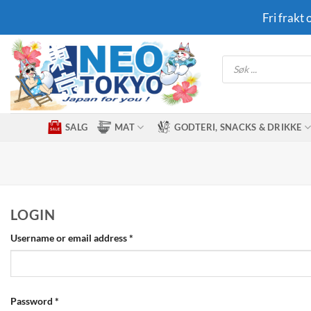
Skip
Fri frakt
to
content
Products
search
SALG
MAT
GODTERI, SNACKS & DRIKKE
LOGIN
Required
Username or email address
*
Required
Password
*